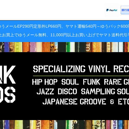
うメールEP290円定形外LP660円、ヤマト運輸540円～ゆうパック60
円以上お買上でゆうメール無料、11,000円以上お買い上げでヤマト送料代