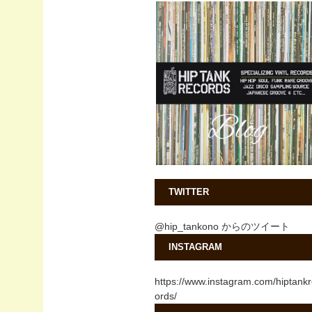
TWITTER
@hip_tankono からのツイート
INSTAGRAM
https://www.instagram.com/hiptank
ords/