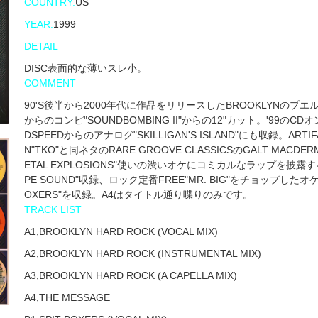
COUNTRY:
US
YEAR:
1999
DETAIL
DISC表面的な薄いスレ小。
COMMENT
90'S後半から2000年代に作品をリリースしたBROOKLYNのプエルトリ
からのコンピ"SOUNDBOMBING II"からの12"カット。'99のCDオ
DSPEEDからのアナログ"SKILLIGAN'S ISLAND"にも収録。ARTIFAC
N"TKO"と同ネタのRARE GROOVE CLASSICSのGALT MACDERMOT'
ETAL EXPLOSIONS"使いの渋いオケにコミカルなラップを披露する"BRO
PE SOUND"収録、ロック定番FREE"MR. BIG"をチョップした
OXERS"を収録。A4はタイトル通り喋りのみです。
TRACK LIST
A1,BROOKLYN HARD ROCK (VOCAL MIX)
A2,BROOKLYN HARD ROCK (INSTRUMENTAL MIX)
A3,BROOKLYN HARD ROCK (A CAPELLA MIX)
A4,THE MESSAGE