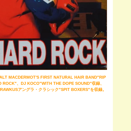
 MACDERMOT'S FIRST NATURAL HAIR BAND"RIP
D ROCK"、DJ KOCO"WITH THE DOPE SOUND"収録、
AWKUSアングラ・クラシック"SPIT BOXERS"を収録。