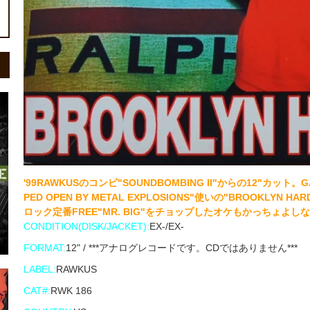
'99RAWKUSのコンピ"SOUNDBOMBING II"からの12"カット。GALT
PED OPEN BY METAL EXPLOSIONS"使いの"BROOKLYN HAR
ロック定番FREE"MR. BIG"をチョップしたオケもかっちょよしなR
CONDITION(DISK/JACKET):
EX-/EX-
FORMAT:
12" / ***アナログレコードです。CDではありません***
LABEL:
RAWKUS
CAT#:
RWK 186