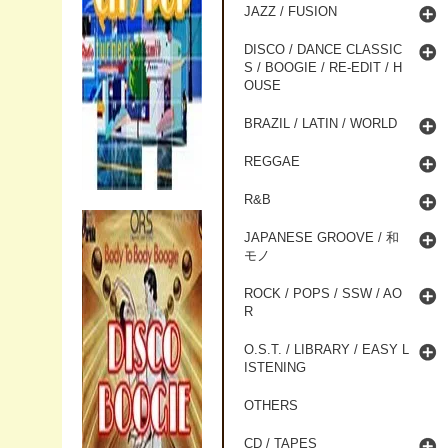
JAZZ / FUSION
DISCO / DANCE CLASSIC
S / BOOGIE / RE-EDIT / H
OUSE
BRAZIL / LATIN / WORLD
REGGAE
R&B
JAPANESE GROOVE / 和
モノ
ROCK / POPS / SSW / AO
R
O.S.T. / LIBRARY / EASY L
ISTENING
OTHERS
CD / TAPES