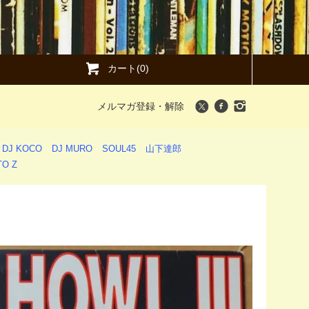
カート(0)
メルマガ登録・解除
DJ KOCO
DJ MURO
SOUL45
山下達郎
O Z