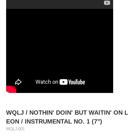
WQLJ ‎/ NOTHIN' DOIN' BUT WAITIN' ON L
EON / INSTRUMENTAL NO. 1 (7")
WQLJ-001