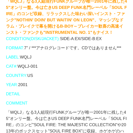
「WQLJ」なる3人組現行FUNKグループが唯一2001年に残した4
5"オンリー盤。今は亡きUS DEEP FUNK名門レーベル「SOUL F
IRE」のコンピ収録、リラックスした味わい深いインスト・ファ
ンク"NOTHIN' DOIN' BUT WAITIN' ON LEON"、マッシブなド
ラム・ブレイクで幕を開けるB-BOY～ブレイカー歓喜の高速イ
ンスト・ファンクも"INSTRUMENTAL NO. 1"もナイス！
CONDITION(DISK/JACKET):
SIDE-A:EX/SIDE-B:EX
FORMAT:
7" / ***アナログレコードです。CDではありません***
LABEL:
WQLJ
CAT#:
WQLJ-001
COUNTRY:
US
YEAR:
2001
DETAIL
COMMENT
「WQLJ」なる3人組現行FUNKグループが唯一2001年に残した4
5"オンリー盤。今は亡きUS DEEP FUNK名門レーベル「SOUL FI
RE」のコンピ"SOUL FIRE: THE MAJESTIC COLLECTION"や20
13年のボックスセット"SOUL FIRE BOX"に収録、ホゲホゲのハ