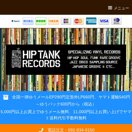
メニュー
全国一律ゆうメールEP290円定形外LP660円、ヤマト運輸540円
～ゆうパック600円から（税込）
5,000円以上お買上でゆうメール無料、11,000円以上お買い上げでヤマ
ト送料代引手数料無料
電話注文：092-834-8150