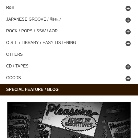
R&B
JAPANESE GROOVE / 和モノ
ROCK / POPS / SSW / AOR
O.S.T. / LIBRARY / EASY LISTENING
OTHERS
CD / TAPES
GOODS
SPECIAL FEATURE / BLOG