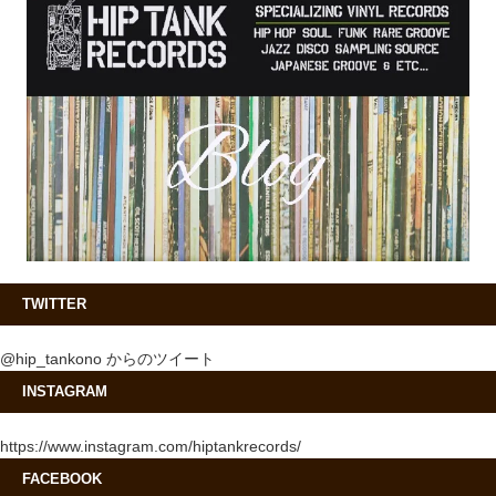
TWITTER
@hip_tankono からのツイート
INSTAGRAM
https://www.instagram.com/hiptankrecords/
FACEBOOK