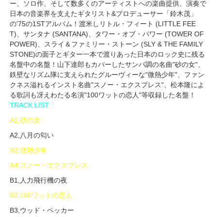
ー、ソロ作、そして数多くのアーティストへの楽曲提供、演奏で
日本の音楽界を支えたギタリスト&プロデューサー「鈴木茂」
の'75の1STアルバム！渡米しリトル・フィート (LITTLE FEE
T)、サンタナ (SANTANA)、タワー・オブ・パワー (TOWER OF
POWER)、スライ＆ファミリー・ストーン (SLY & THE FAMILY
STONE)の面子とギター一本で渡りあった日本のロック史に残る
名盤中の名盤！山下達郎もカバーしたサンバ調の名曲"砂の女"、
鉄壁なリズム隊に支えられたグルーヴィーな"微熱少年"、ファン
クネス溢れるインスト名曲"スノー・エクスプレス"、松本隆によ
る歌詞も冴えわたる名演"100ワットの恋人"等収録した名盤！
TRACK LIST
A1,砂の女
A2,八月の匂い
A3,微熱少年
A4,スノー・エクスプレス
B1,人力飛行機の夜
B2,100ワットの恋人
B3,ウッド・ペッカー