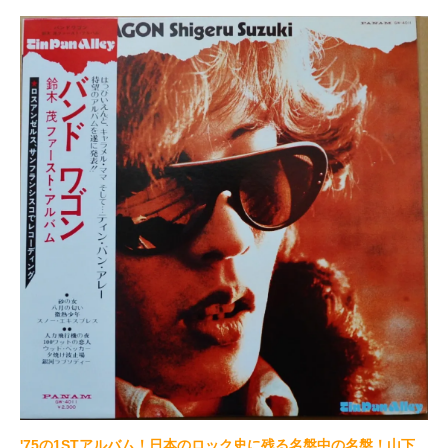
'75の1STアルバム！日本のロック史に残る名盤中の名盤！山下