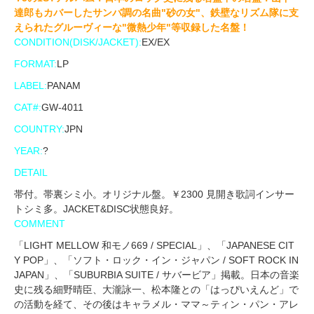
達郎もカバーしたサンバ調の名曲"砂の女"、鉄壁なリズム隊に支
えられたグルーヴィーな"微熱少年"等収録した名盤！
CONDITION(DISK/JACKET):
EX/EX
FORMAT:
LP
LABEL:
PANAM
CAT#:
GW-4011
COUNTRY:
JPN
YEAR:
?
DETAIL
帯付。帯裏シミ小。オリジナル盤。￥2300 見開き歌詞インサー
トシミ多。JACKET&DISC状態良好。
COMMENT
「LIGHT MELLOW 和モノ669 / SPECIAL」、「JAPANESE CIT
Y POP」、「ソフト・ロック・イン・ジャパン / SOFT ROCK IN
JAPAN」、「SUBURBIA SUITE / サバービア」掲載。日本の音楽
史に残る細野晴臣、大瀧詠一、松本隆との「はっぴいえんど」で
の活動を経て、その後はキャラメル・ママ～ティン・パン・アレ