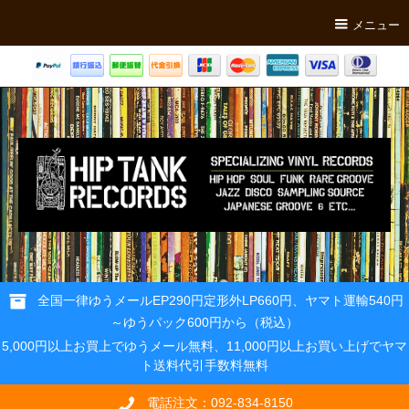
メニュー
全国一律ゆうメールEP290円定形外LP660円、ヤマト運輸540円
～ゆうパック600円から（税込）
5,000円以上お買上でゆうメール無料、11,000円以上お買い上げでヤマ
ト送料代引手数料無料
電話注文：092-834-8150