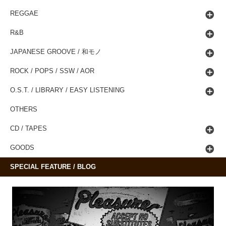
REGGAE
R&B
JAPANESE GROOVE / 和モノ
ROCK / POPS / SSW / AOR
O.S.T. / LIBRARY / EASY LISTENING
OTHERS
CD / TAPES
GOODS
SPECIAL FEATURE / BLOG