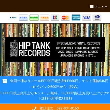
メニュー
全国一律ゆうメールEP290円定形外LP660円、ヤマト運輸540円
～ゆうパック600円から（税込）
5,000円以上お買上でゆうメール無料、11,000円以上お買い上げでヤマ
ト送料代引手数料無料
電話注文：092-834-8150