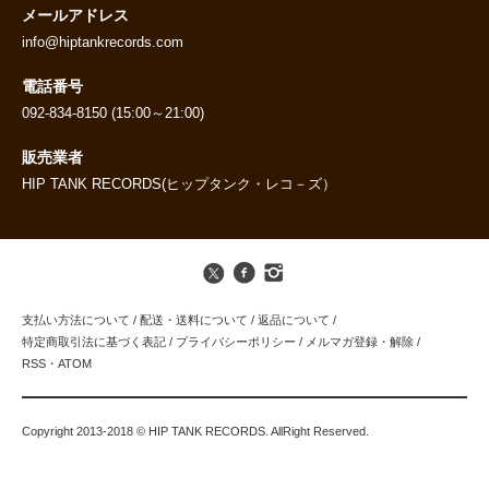
メールアドレス
info@hiptankrecords.com
電話番号
092-834-8150 (15:00～21:00)
販売業者
HIP TANK RECORDS(ヒップタンク・レコ－ズ）
支払い方法について
/
配送・送料について
/
返品について
/
特定商取引法に基づく表記
/
プライバシーポリシー
/
メルマガ登録・解除
/
RSS
・
ATOM
Copyright 2013-2018 © HIP TANK RECORDS. AllRight Reserved.