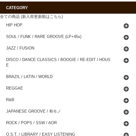
CATEGORY
全ての商品 (新入荷更新順はこちら)
HIP HOP
SOUL / FUNK / RARE GROOVE (LP+45s)
JAZZ / FUSION
DISCO / DANCE CLASSICS / BOOGIE / RE-EDIT / HOUS
E
BRAZIL / LATIN / WORLD
REGGAE
R&B
JAPANESE GROOVE / 和モノ
ROCK / POPS / SSW / AOR
O.S.T. / LIBRARY / EASY LISTENING