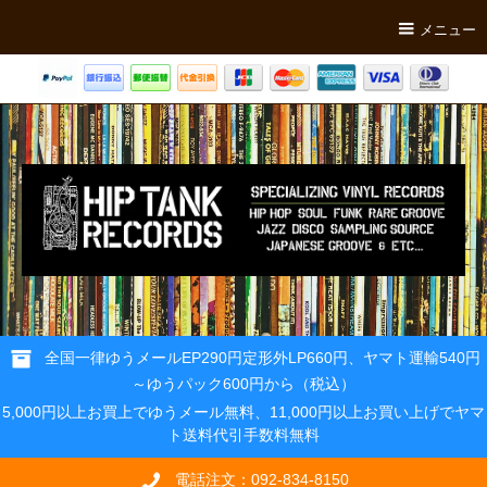
メニュー
全国一律ゆうメールEP290円定形外LP660円、ヤマト運輸540円
～ゆうパック600円から（税込）
5,000円以上お買上でゆうメール無料、11,000円以上お買い上げでヤマ
ト送料代引手数料無料
電話注文：092-834-8150