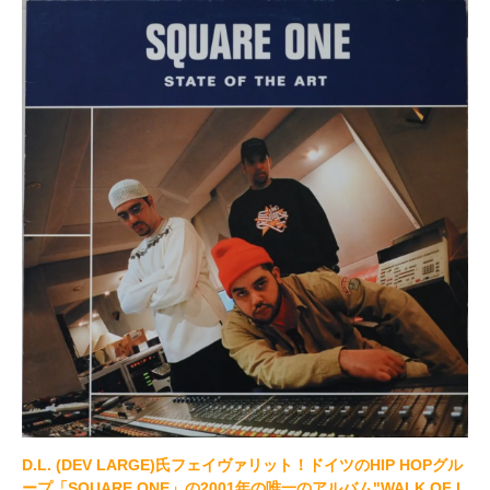
D.L. (DEV LARGE)氏フェイヴァリット！ドイツのHIP HOPグル
ープ「SQUARE ONE」の2001年の唯一のアルバム"WALK OF L