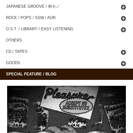
JAPANESE GROOVE / 和モノ
ROCK / POPS / SSW / AOR
O.S.T. / LIBRARY / EASY LISTENING
OTHERS
CD / TAPES
GOODS
SPECIAL FEATURE / BLOG