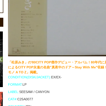
「松原みき」の'80CITY POP傑作デビュー・アルバム！80
によるCITY POP永遠の名曲"真夜中のドア～Stay With Me"収録！「
モノ A TO Z」掲載。
CONDITION(DISK/JACKET):
EX/EX-
FORMAT:
LP
LABEL:
SEESAW / CANYON
CAT#:
C25A0077