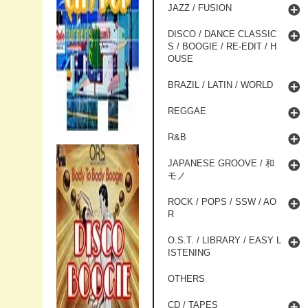
JAZZ / FUSION
DISCO / DANCE CLASSIC
S / BOOGIE / RE-EDIT / H
OUSE
BRAZIL / LATIN / WORLD
REGGAE
R&B
JAPANESE GROOVE / 和
モノ
ROCK / POPS / SSW / AO
R
O.S.T. / LIBRARY / EASY L
ISTENING
OTHERS
CD / TAPES