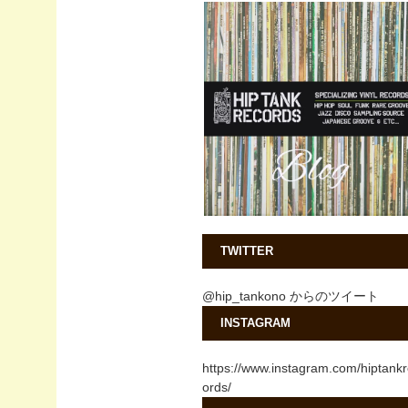
TWITTER
@hip_tankono からのツイート
INSTAGRAM
https://www.instagram.com/hiptank
ords/