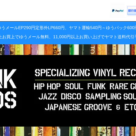
うメールEP290円定形外LP660円、ヤマト運輸540円～ゆうパック60
円以上お買上でゆうメール無料、11,000円以上お買い上げでヤマト送料代