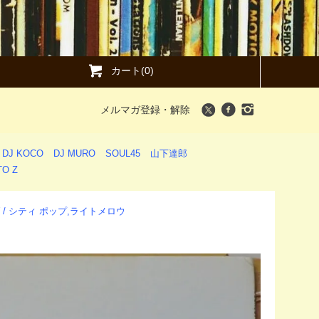
カート(0)
メルマガ登録・解除
DJ KOCO
DJ MURO
SOUL45
山下達郎
O Z
LOW / シティ ポップ,ライトメロウ