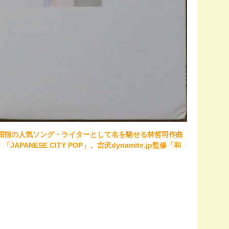
年代に屈指の人気ソング・ライターとして名を馳せる林哲司作曲
JAPANESE CITY POP」、吉沢dynamite.jp監修「和