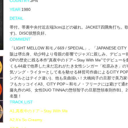
COUNTRY:
JPN
YEAR:
1980
DETAIL
帯付。帯裏中央付近左端3cmほどの破れ。JACKET四隅角打ち
す)。DISC状態良好。
COMMENT
「LIGHT MELLOW 和モノ669 / SPECIAL」、「JAPANESE CI
阪は堺出身、幼少時より母親の影響でジャズに親しみ、デビュー前に
OPの歴史に残る本作"真夜中のドア～Stay With Me"でデビュ
くも44歳で他界した未だ忘れがたき女性シンガー「松原みき」の'80
気ソング・ライターとして名を馳せる林哲司作曲によるCITY POP永遠の
ングルとはテイク違い)、他も良曲揃い！大橋純子の旦那で美乃家
フもカッコイイA3、CITY POP～和モノ・フリークには避けて
藤丸作のA5、女性DUO TINNAの惣領智子の旦那惣領泰則作B1、2
名盤！
TRACK LIST
A1,真夜中のドア～Stay With Me
A2,It's So Creamy