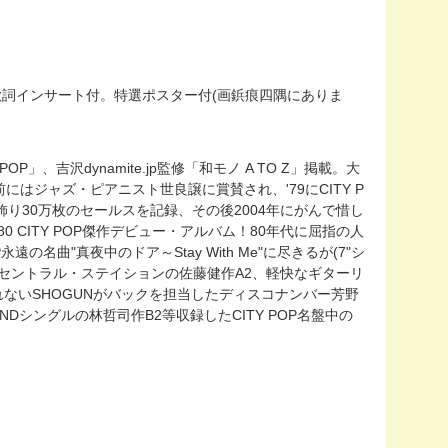
。歌詞インサート付。特選ポスター付(画鋲痕四隅にありま
TY POP」、吉沢dynamite.jp監修「和モノ A TO Z」掲載。大
はジャズ・ピアニスト世良譲に賞賛され、'79にCITY P
ーを飾り30万枚のセールスを記録、その後2004年にがんで惜し
 CITY POP傑作デビュー・アルバム！80年代に屈指の人
名曲"真夜中のドア～Stay With Me"に尽きるが(7"シ
セントラル・ステイションの佐藤健作A2、軽快なギターリ
通れないSHOGUNがバックを担当したディスコナンバー芳野
NDシングルの林哲司作B2等収録したCITY POP名盤中の