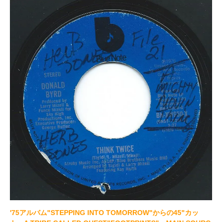
'75アルバム"STEPPING INTO TOMORROW"からの45"カッ