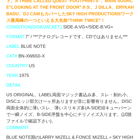
ト。A TRIBE CALLED QUEST"FOOTPRINTS"、MAIN SOURC
E"LOOKING AT THE FRONT DOOR"ネタ、J DILLA、ERYKAH
BADU、DJ CAMもカバーしたSKY HIGH PRODUCTIONSワーク
ス最高峰の一つといえる大名曲"THINK TWICE"！
CONDITION(DISK/JACKET):
SIDE-A:VG+/SIDE-B:VG+
FORMAT:
7" / ***アナログレコードです。CDではありません***
LABEL:
BLUE NOTE
CAT#:
BN-XW650-X
COUNTRY:
US
YEAR:
1975
DETAIL
US ORIGINAL。LABEL両面マジック書込み多、スレ・剝れ小。
DISCエッジ部欠け一ヶ所ありますが音に影響有りません。DISC
両面全体的に薄いスレ、薄いスリキズ多(A-SIDE頭キューバーン
で一瞬ノイズ、B-SIDE序盤を中心にチリノイズ入ります。(試聴
ファイルで確認下さい)。
COMMENT
BLUE NOTE期のLARRY MIZELL & FONCE MIZELL＝SKY HIGH