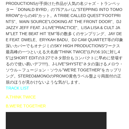
PRODUCTIONSが手掛けた作品が人気の名ジャズ・トランペッ
ター「DONALD BYRD」の'75アルバム"STEPPING INTO TOMO
RROW"からの45"カット。A TRIBE CALLED QUEST"FOOTPRI
NTS"、MAIN SOURCE"LOOKING AT THE FRONT DOOR"、DJ
JAZZY JEFF FEAT. J-LIVE"PRACTICE"、LISA LISA & CULT JA
M"LET THE BEAT HIT 'EM"等の数多くのサンプリング、JAY DE
E FEAT. DWELE、ERYKAH BADU、DJ CAM QUARTET等の印象
深いカバーでもオナジミのSKY HIGH PRODUCTIONSワークス
最高峰の一つといえる大名曲"THINK TWICE"(LPの6:10に対し4
5"はSHORT EDITの3:27でネタ部分もコンパクトに早めに登場す
るので使い易いデフ!!!!)、J-LIVE"SHYSTE"ネタの蕩けるメロウ・
ソウル～フュージョン・ソウル"WE'RE TOGETHER"をカップリ
ング。STEREO&MONOのPROMO黄色ラベル盤より両面付の正
規のほうが見かけないような気がします。
TRACK LIST
A,THINK TWICE
B,WE'RE TOGETHER