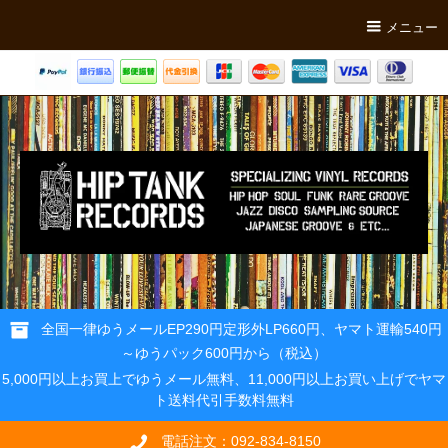
メニュー
全国一律ゆうメールEP290円定形外LP660円、ヤマト運輸540円
～ゆうパック600円から（税込）
5,000円以上お買上でゆうメール無料、11,000円以上お買い上げでヤマ
ト送料代引手数料無料
電話注文：092-834-8150