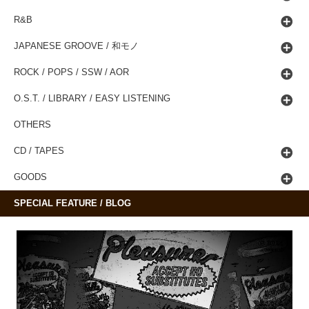
R&B
JAPANESE GROOVE / 和モノ
ROCK / POPS / SSW / AOR
O.S.T. / LIBRARY / EASY LISTENING
OTHERS
CD / TAPES
GOODS
SPECIAL FEATURE / BLOG