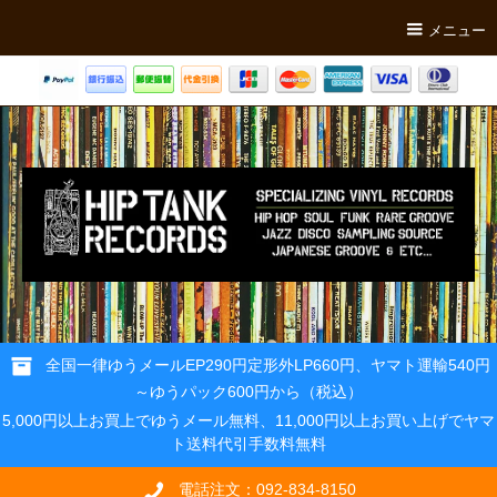
メニュー
全国一律ゆうメールEP290円定形外LP660円、ヤマト運輸540円
～ゆうパック600円から（税込）
5,000円以上お買上でゆうメール無料、11,000円以上お買い上げでヤマ
ト送料代引手数料無料
電話注文：092-834-8150