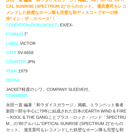
永田一直 編著「和ラダイスガラージ」掲載。'80アルバム"OPTI
CAL SUNRISE (SPECTRUM 2)"からのカット。 瀧見憲司もレコ
メンドした鉄壁なホーン隊も完璧な和ディスコ～ブギーの快
作"イン・ザ・スペース"！
CONDITION(DISK/JACKET):
EX/EX-
FORMAT:
7"
LABEL:
VICTOR
CAT#:
SV-6658
COUNTRY:
JPN
YEAR:
1979
DETAIL
JACKET軽度のシワ。COMPANY SLEEVE付。
COMMENT
永田一直 編著「和ラダイスガラージ」掲載。トランペット奏者
新田一郎を中心に79年に結成された日本のEARTH WIND & FIRE
～KOOL & THE GANGことブラス・ロック・バンド「SPECTRU
M」の'80アルバム"OPTICAL SUNRISE (SPECTRUM 2)"からの
カット。 瀧見憲司もレコメンドした鉄壁なホーン隊も完璧な和