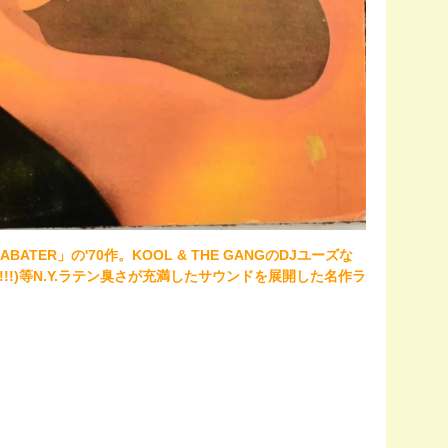
ATER」の'70作。KOOL & THE GANGのDJユーズな
!!!)等N.Y.ラテン臭さが充満したサウンドを展開した名作ラ