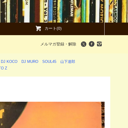
カート(0)
メルマガ登録・解除
DJ KOCO
DJ MURO
SOUL45
山下達郎
O Z