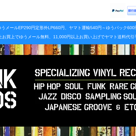
うメールEP290円定形外LP660円、ヤマト運輸540円～ゆうパック60
円以上お買上でゆうメール無料、11,000円以上お買い上げでヤマト送料代