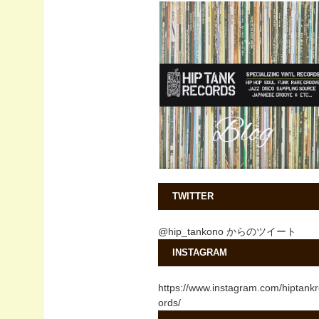
TWITTER
@hip_tankono からのツイート
INSTAGRAM
https://www.instagram.com/hiptank
ords/