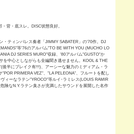
ET天部・背・底スレ。DISC状態良好。
ン・ティンバレス奏者「JIMMY SABATER」の'70作。DJ
DEMANDS"等'76のアルバム"TO BE WITH YOU (MUCHO LO
IA DJ SERIES MURO"収録、'80アルバム"GUSTO"か
もサルサを中心としながらも全編聞き逃せません。KOOL & THE
T"(後半にブレイク有!!!)、アーシーな魅力のミディアム・ラ
POR PRIMERA VEZ"、"LA PELEONA"、フルートを配し
ィーなラテン"YROCO"等ルイ･ラミレス(LOUIS RAMIR
S初頭の危険なN.Y.ラテン臭さが充満したサウンドを展開した名作