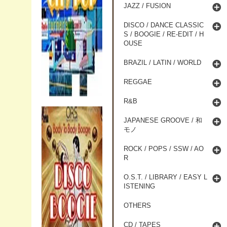
JAZZ / FUSION
DISCO / DANCE CLASSIC
S / BOOGIE / RE-EDIT / H
OUSE
BRAZIL / LATIN / WORLD
REGGAE
R&B
JAPANESE GROOVE / 和
モノ
ROCK / POPS / SSW / AO
R
O.S.T. / LIBRARY / EASY L
ISTENING
OTHERS
CD / TAPES