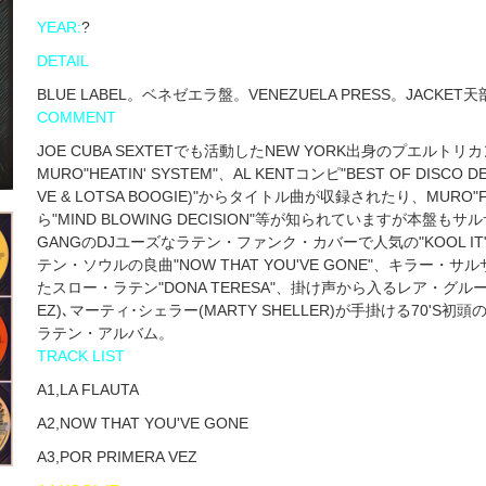
YEAR:
?
DETAIL
BLUE LABEL。ベネゼエラ盤。VENEZUELA PRESS。JACK
COMMENT
JOE CUBA SEXTETでも活動したNEW YORK出身のプエルトリカ
MURO"HEATIN' SYSTEM"、AL KENTコンピ"BEST OF DISCO 
VE & LOTSA BOOGIE)"からタイトル曲が収録されたり、MURO"FAN
ら"MIND BLOWING DECISION"等が知られていますが本盤
GANGのDJユーズなラテン・ファンク・カバーで人気の"KOOL I
テン・ソウルの良曲"NOW THAT YOU'VE GONE"、キラー・サルサ"
たスロー・ラテン"DONA TERESA"、掛け声から入るレア・グルーヴ
EZ)､マーティ･シェラー(MARTY SHELLER)が手掛ける70'
ラテン・アルバム。
TRACK LIST
A1,LA FLAUTA
A2,NOW THAT YOU'VE GONE
A3,POR PRIMERA VEZ