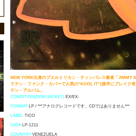
NEW YORK出身のプエルトリカン・ティンバレス奏者「JIMMY SAB
ラテン・ファンク・カバーで人気の"KOOL IT"(後半にブレイク有
テン・アルバム。
CONDITION(DISK/JACKET):
EX/EX-
FORMAT:
LP / ***アナログレコードです。CDではありません***
LABEL:
TICO
CAT#:
LP-1211
COUNTRY:
VENEZUELA