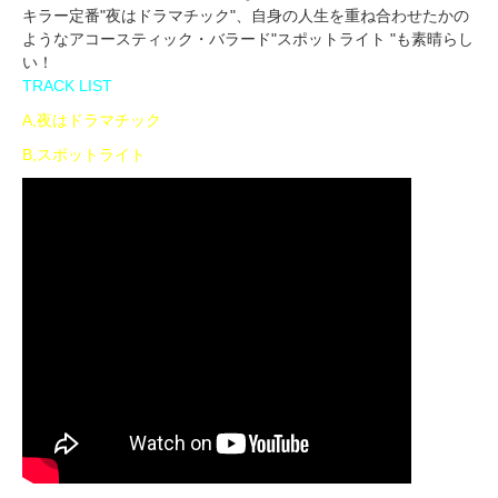
キラー定番"夜はドラマチック"、自身の人生を重ね合わせたかの
ようなアコースティック・バラード"スポットライト "も素晴らし
い！
TRACK LIST
A,夜はドラマチック
B,スポットライト