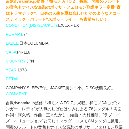
吉沢dynamite.jp監修「和モノ A TO Z」掲載。間奏のフルート
の音色もナイスな哀愁のボッサ・フェロモン歌謡キラー定番"夜
はドラマチック"、自身の人生を重ね合わせたかのようなアコー
スティック・バラード"スポットライト "も素晴らしい！
CONDITION(DISK/JACKET):
EX/EX～EX-
FORMAT:
7"
LABEL:
日本COLUMBIA
CAT#:
PK-116
COUNTRY:
JPN
YEAR:
1978
DETAIL
COMPANY SLEEVE付。JACKET裏シミ小。DISC状態良好。
COMMENT
吉沢dynamite.jp監修「和モノ A TO Z」掲載。和モノDJには"シ
ンガー・レディ"が人気のしばたはつみによる'78シングル！両面
作詞：阿久悠、作曲：三木たかし、編曲：大村雅朗。"ラブ・イ
ズ・イリュージョン"と同じくマツダ・コスモCMソングに起用、
間奏のフルートの音色もナイスな哀愁のボッサ・フェロモン歌謡