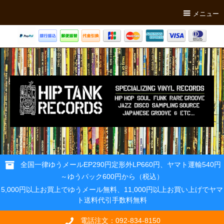
メニュー
全国一律ゆうメールEP290円定形外LP660円、ヤマト運輸540円
～ゆうパック600円から（税込）
5,000円以上お買上でゆうメール無料、11,000円以上お買い上げでヤマ
ト送料代引手数料無料
電話注文：092-834-8150