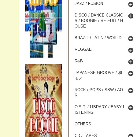
JAZZ / FUSION
DISCO / DANCE CLASSIC
S / BOOGIE / RE-EDIT / H
OUSE
BRAZIL / LATIN / WORLD
REGGAE
R&B
JAPANESE GROOVE / 和
モノ
ROCK / POPS / SSW / AO
R
O.S.T. / LIBRARY / EASY L
ISTENING
OTHERS
CD / TAPES