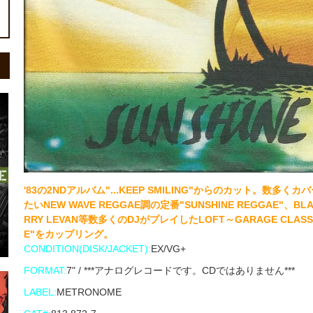
'83の2NDアルバム"...KEEP SMILING"からのカット。
たいNEW WAVE REGGAE調の定番"SUNSHINE REGGAE"、B
RRY LEVAN等数多くのDJがプレイしたLOFT～GARAGE CLASSIC
E"をカップリング。
CONDITION(DISK/JACKET):
EX/VG+
FORMAT:
7" / ***アナログレコードです。CDではありません***
LABEL:
METRONOME