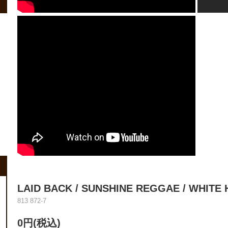
LAID BACK ‎/ SUNSHINE REGGAE / WHITE 
813 872-7
0円(税込)