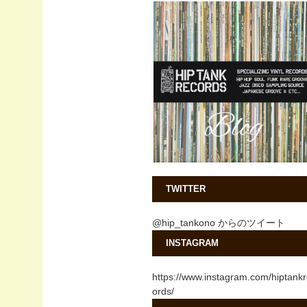
TWITTER
@hip_tankono からのツイート
INSTAGRAM
https://www.instagram.com/hiptank
ords/