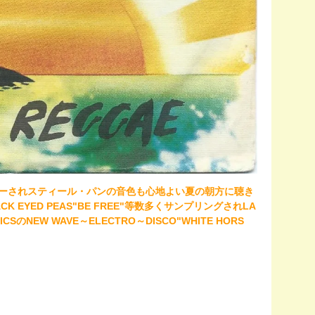
数多くカバーされスティール・パンの音色も心地よい夏の朝方に聴き
LACK EYED PEAS"BE FREE"等数多くサンプリングされLA
SのNEW WAVE～ELECTRO～DISCO"WHITE HORS