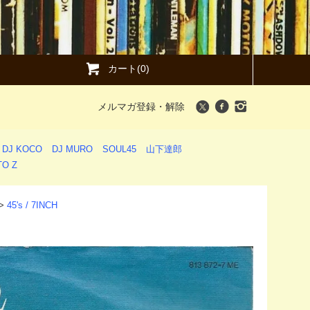
カート(0)
メルマガ登録・解除
DJ KOCO
DJ MURO
SOUL45
山下達郎
O Z
>
45's / 7INCH