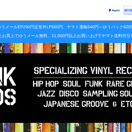
うメールEP290円定形外LP660円、ヤマト運輸540円～ゆうパック60
円以上お買上でゆうメール無料、11,000円以上お買い上げでヤマト送料代