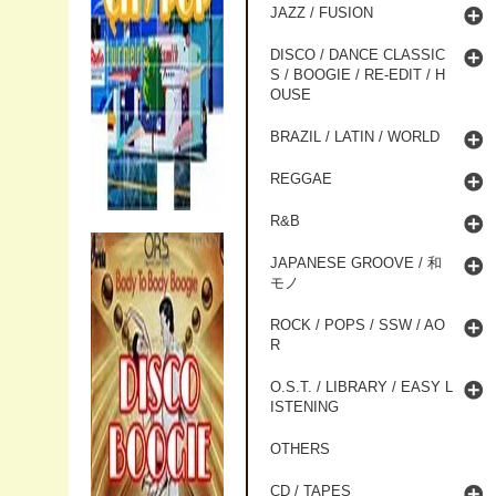
JAZZ / FUSION
DISCO / DANCE CLASSIC
S / BOOGIE / RE-EDIT / H
OUSE
BRAZIL / LATIN / WORLD
REGGAE
R&B
JAPANESE GROOVE / 和
モノ
ROCK / POPS / SSW / AO
R
O.S.T. / LIBRARY / EASY L
ISTENING
OTHERS
CD / TAPES