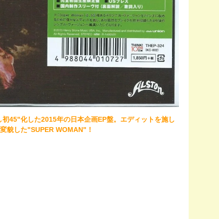
を施し初45"化した2015年の日本企画EP盤。エディットを施し
した"SUPER WOMAN"！