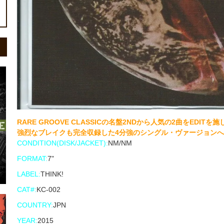
RARE GROOVE CLASSICの名盤2NDから人気の2曲をEDIT
強烈なブレイクも完全収録した4分強のシングル・ヴァージョンへ変貌
CONDITION(DISK/JACKET):
NM/NM
FORMAT:
7"
LABEL:
THINK!
CAT#:
KC-002
COUNTRY:
JPN
YEAR:
2015