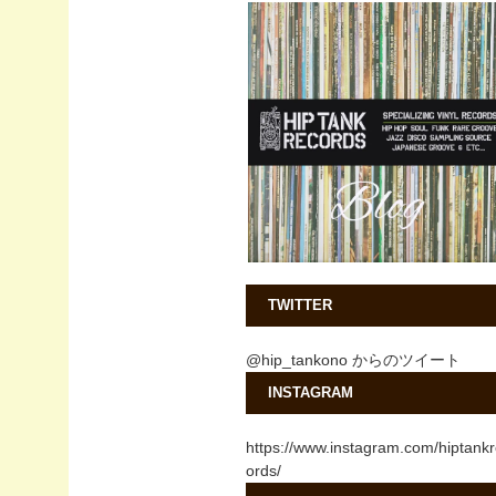
TWITTER
@hip_tankono からのツイート
INSTAGRAM
https://www.instagram.com/hiptank
ords/