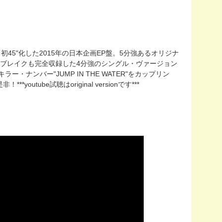
を施し初45"化した2015年の日本企画EP盤。5分強あるオリジナ
ブレイクも完全収録した4分強のシングル・ヴァージョン
ー・ナンバー"JUMP IN THE WATER"をカップリン
ube試聴はoriginal versionです***