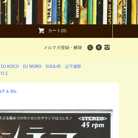
カート(0)
メルマガ登録・解除
DJ KOCO
DJ MURO
SOUL45
山下達郎
O Z
LP & 45s