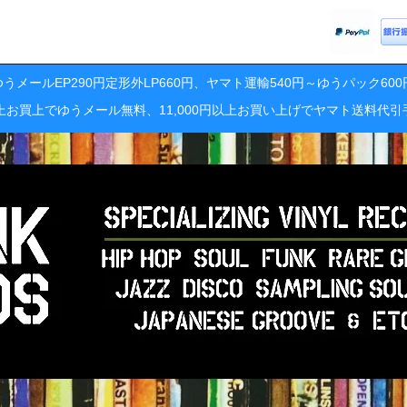
うメールEP290円定形外LP660円、ヤマト運輸540円～ゆうパック60
円以上お買上でゆうメール無料、11,000円以上お買い上げでヤマト送料代