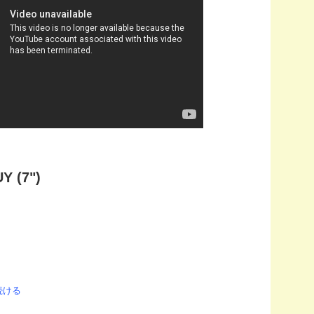
 (7")
続ける