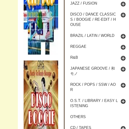
JAZZ / FUSION
DISCO / DANCE CLASSIC
S / BOOGIE / RE-EDIT / H
OUSE
BRAZIL / LATIN / WORLD
REGGAE
R&B
JAPANESE GROOVE / 和
モノ
ROCK / POPS / SSW / AO
R
O.S.T. / LIBRARY / EASY L
ISTENING
OTHERS
CD / TAPES