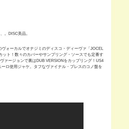
スレ、。DISC美品。
STRAでのヴォーカルでオナジミのディスコ・ディーヴァ「JOCEL
Y"からの7"カット！数々のカバーやサンプリング・ソースでも定番す
ヴァージョンで裏はDUB VERSIONをカップリング！US4
ユーロ使用ジャケ。タフなヴァイナル・プレスのコノ盤を