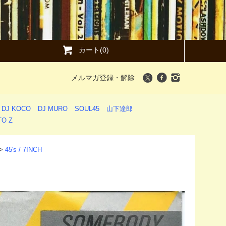
カート(0)
メルマガ登録・解除
DJ KOCO
DJ MURO
SOUL45
山下達郎
O Z
>
45's / 7INCH