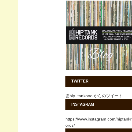
TWITTER
@hip_tankono からのツイート
INSTAGRAM
https://www.instagram.com/hiptank
ords/