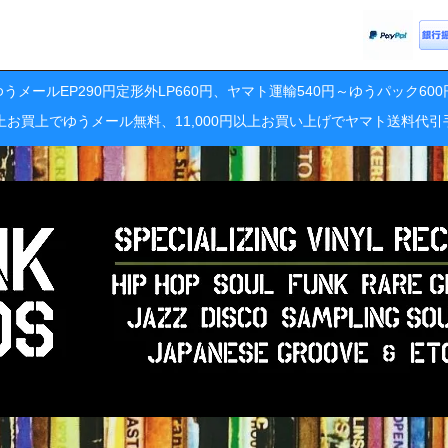
うメールEP290円定形外LP660円、ヤマト運輸540円～ゆうパック60
円以上お買上でゆうメール無料、11,000円以上お買い上げでヤマト送料代