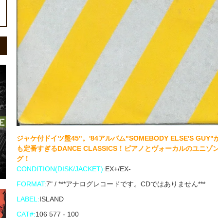
ジャケ付ドイツ盤45"。'84アルバム"SOMEBODY ELSE'S 
も定番すぎるDANCE CLASSICS！ピアノとヴォーカルのユニゾ
グ！
CONDITION(DISK/JACKET):
EX+/EX-
FORMAT:
7" / ***アナログレコードです。CDではありません***
LABEL:
ISLAND
CAT#:
106 577 - 100