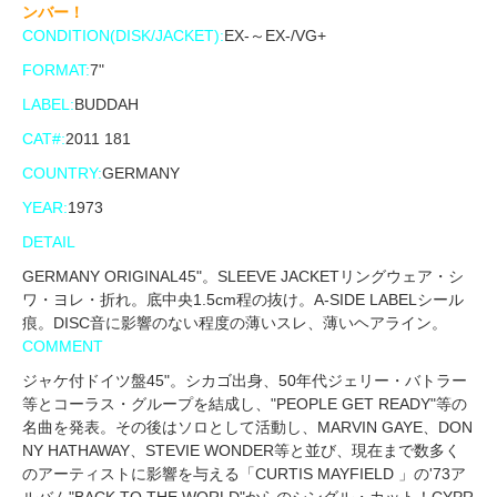
ンバー！
CONDITION(DISK/JACKET):
EX-～EX-/VG+
FORMAT:
7"
LABEL:
BUDDAH
CAT#:
2011 181
COUNTRY:
GERMANY
YEAR:
1973
DETAIL
GERMANY ORIGINAL45"。SLEEVE JACKETリングウェア・シ
ワ・ヨレ・折れ。底中央1.5cm程の抜け。A-SIDE LABELシール
痕。DISC音に影響のない程度の薄いスレ、薄いヘアライン。
COMMENT
ジャケ付ドイツ盤45"。シカゴ出身、50年代ジェリー・バトラー
等とコーラス・グループを結成し、"PEOPLE GET READY"等の
名曲を発表。その後はソロとして活動し、MARVIN GAYE、DON
NY HATHAWAY、STEVIE WONDER等と並び、現在まで数多く
のアーティストに影響を与える「CURTIS MAYFIELD 」の'73ア
ルバム"BACK TO THE WORLD"からのシングル・カット！CYPR