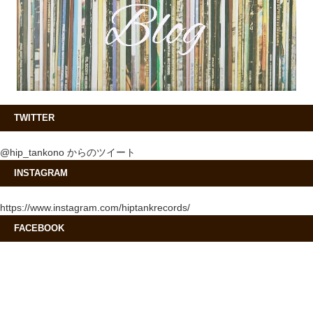
TWITTER
@hip_tankono からのツイート
INSTAGRAM
https://www.instagram.com/hiptankrecords/
FACEBOOK