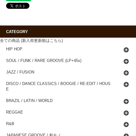
CATEGORY
全ての商品 (新入荷更新順はこちら)
HIP HOP
SOUL / FUNK / RARE GROOVE (LP+45s)
JAZZ / FUSION
DISCO / DANCE CLASSICS / BOOGIE / RE-EDIT / HOUS
E
BRAZIL / LATIN / WORLD
REGGAE
R&B
JAPANESE GROOVE / 和モノ