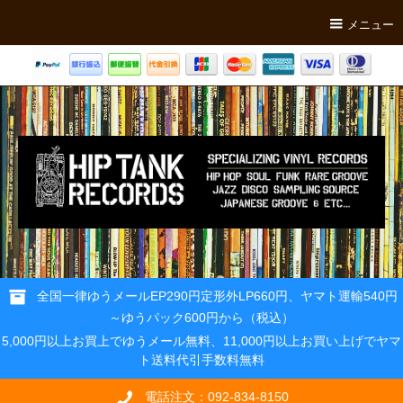
メニュー
全国一律ゆうメールEP290円定形外LP660円、ヤマト運輸540円
～ゆうパック600円から（税込）
5,000円以上お買上でゆうメール無料、11,000円以上お買い上げでヤマ
ト送料代引手数料無料
電話注文：092-834-8150