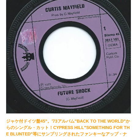
ジャケ付ドイツ盤45"。'73アルバム"BACK TO THE WORLD"か
らのシングル・カット！CYPRESS HILL"SOMETHING FOR TH
E BLUNTED"等にサンプリングされたファンキーなアップ・ナ