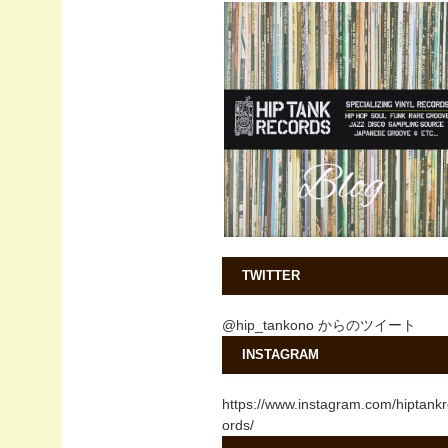
TWITTER
@hip_tankono からのツイート
INSTAGRAM
https://www.instagram.com/hiptank
ords/