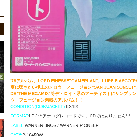
'78アルバム。LORD FINESSE"GAMEPLAN"、LUPE FIAS
夏に聴きたい極上のメロウ・フュージョン"SAN JUAN SUNSET"、MO
DE"THE MEGAMIX"等デトロイト系のアーティストにサンプリングさ
ウ・フュージョン満載のアルバム！！
CONDITION(DISK/JACKET):
EX/EX
FORMAT:
LP / ***アナログレコードです。CDではありません***
LABEL:
WARNER BROS / WARNER-PIONEER
CAT#:
P-10450W