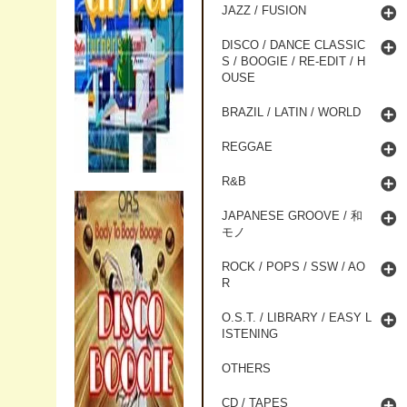
JAZZ / FUSION
DISCO / DANCE CLASSIC
S / BOOGIE / RE-EDIT / H
OUSE
BRAZIL / LATIN / WORLD
REGGAE
R&B
JAPANESE GROOVE / 和
モノ
ROCK / POPS / SSW / AO
R
O.S.T. / LIBRARY / EASY L
ISTENING
OTHERS
CD / TAPES