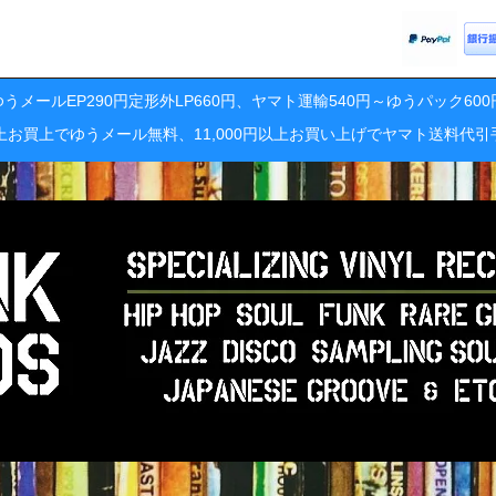
うメールEP290円定形外LP660円、ヤマト運輸540円～ゆうパック60
円以上お買上でゆうメール無料、11,000円以上お買い上げでヤマト送料代