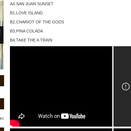
A4,SAN JUAN SUNSET
B1,LOVE ISLAND
B2,CHARIOT OF THE GODS
B3,PINA COLADA
B4,TAKE THE A TRAIN
rec