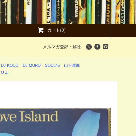
カート(0)
メルマガ登録・解除
DJ KOCO
DJ MURO
SOUL45
山下達郎
O Z