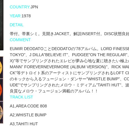
COUNTRY:
JPN
YEAR:
1978
DETAIL
帯付。帯裏シミ。見開きJACKET。解説INSERT付。DISC状態良
COMMENT
EUMIR DEODATOことDEODATOの'78アルバム。LORD FINESSE F
TOKYO"、J DILLA"BELIEVE IT"、PUDGEE"ON THE REGULAR
X)"等でサンプリングされたエレピが夢み心地な夏に聴きたい極上のメロ
MANN" FOREVERNEVERMORE (ALBUM VERSION)"、RICK WA
CK"等デトロイト系のアーティストにサンプリングされるLOFT CLA
のキックから入るフュージョン・ダンサー"WHISTLE BUMP"、COUNT BAS
UDE"でサンプリングされたメロウ・ミディアム"TAHITI HUT"、
良質なメロウ・フュージョン満載のアルバム！！
TRACK LIST
A1,AREA CODE 808
A2,WHISTLE BUMP
A3,TAHITI HUT