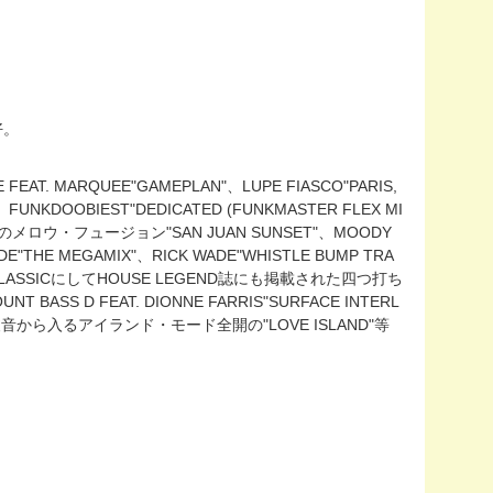
好。
EAT. MARQUEE"GAMEPLAN"、LUPE FIASCO"PARIS,
"、FUNKDOOBIEST"DEDICATED (FUNKMASTER FLEX MI
ウ・フュージョン"SAN JUAN SUNSET"、MOODY
DE"THE MEGAMIX"、RICK WADE"WHISTLE BUMP TRA
SSICにしてHOUSE LEGEND誌にも掲載された四つ打ち
S D FEAT. DIONNE FARRIS"SURFACE INTERL
波音から入るアイランド・モード全開の"LOVE ISLAND"等