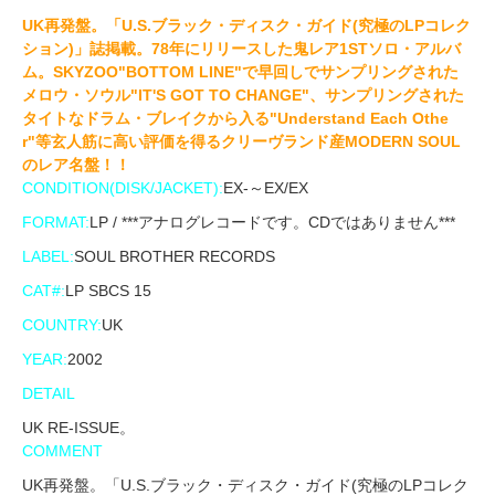
UK再発盤。「U.S.ブラック・ディスク・ガイド(究極のLPコレク
ション)」誌掲載。78年にリリースした鬼レア1STソロ・アルバ
ム。SKYZOO"BOTTOM LINE"で早回しでサンプリングされた
メロウ・ソウル"IT'S GOT TO CHANGE"、サンプリングされた
タイトなドラム・ブレイクから入る"Understand Each Othe
r"等玄人筋に高い評価を得るクリーヴランド産MODERN SOUL
のレア名盤！！
CONDITION(DISK/JACKET):
EX-～EX/EX
FORMAT:
LP / ***アナログレコードです。CDではありません***
LABEL:
SOUL BROTHER RECORDS
CAT#:
LP SBCS 15
COUNTRY:
UK
YEAR:
2002
DETAIL
UK RE-ISSUE。
COMMENT
UK再発盤。「U.S.ブラック・ディスク・ガイド(究極のLPコレク