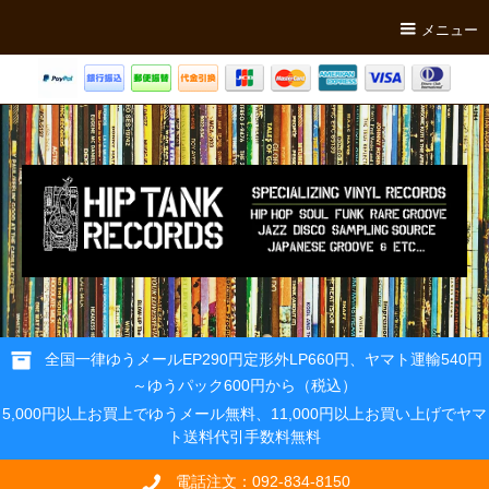
メニュー
全国一律ゆうメールEP290円定形外LP660円、ヤマト運輸540円
～ゆうパック600円から（税込）
5,000円以上お買上でゆうメール無料、11,000円以上お買い上げでヤマ
ト送料代引手数料無料
電話注文：092-834-8150