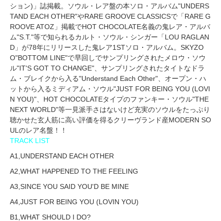
ション)」誌掲載。ソウル・レア盤の本ソロ・アルバム"UNDERS
TAND EACH OTHER"やRARE GROOVE CLASSICSで「RARE G
ROOVE ATOZ」掲載でHOT CHOCOLATE名義の鬼レア・アルバ
ム"S.T."等で知られるカルト・ソウル・シンガー「LOU RAGLAN
D」が78年にリリースした鬼レア1STソロ・アルバム。SKYZO
O"BOTTOM LINE"で早回しでサンプリングされたメロウ・ソウ
ル"IT'S GOT TO CHANGE"、サンプリングされたタイトなドラ
ム・ブレイクから入る"Understand Each Other"、オープン・ハ
ットから入るミディアム・ソウル"JUST FOR BEING YOU (LOVI
N YOU)"、HOT CHOCOLATEタイプのファンキー・ソウル"THE
NEXT WORLD"等一見派手さはないけど充実のソウルをたっぷり
聴かせた玄人筋に高い評価を得るクリーヴランド産MODERN SO
ULのレア名盤！！
TRACK LIST
A1,UNDERSTAND EACH OTHER
A2,WHAT HAPPENED TO THE FEELING
A3,SINCE YOU SAID YOU'D BE MINE
A4,JUST FOR BEING YOU (LOVIN YOU)
B1,WHAT SHOULD I DO?