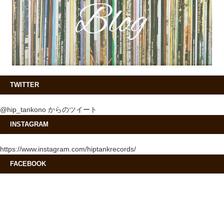
TWITTER
@hip_tankono からのツイート
INSTAGRAM
https://www.instagram.com/hiptankrecords/
FACEBOOK