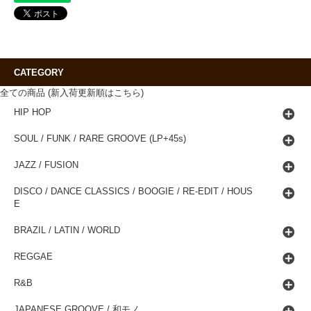
CATEGORY
全ての商品 (新入荷更新順はこちら)
HIP HOP
SOUL / FUNK / RARE GROOVE (LP+45s)
JAZZ / FUSION
DISCO / DANCE CLASSICS / BOOGIE / RE-EDIT / HOUS
E
BRAZIL / LATIN / WORLD
REGGAE
R&B
JAPANESE GROOVE / 和モノ