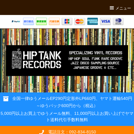
メニュー
全国一律ゆうメールEP290円定形外LP660円、ヤマト運輸540円
～ゆうパック600円から（税込）
5,000円以上お買上でゆうメール無料、11,000円以上お買い上げでヤマ
ト送料代引手数料無料
電話注文：092-834-8150