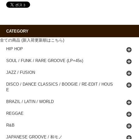
CATEGORY
全ての商品 (新入荷更新順はこちら)
HIP HOP
SOUL / FUNK / RARE GROOVE (LP+45s)
JAZZ / FUSION
DISCO / DANCE CLASSICS / BOOGIE / RE-EDIT / HOUS
E
BRAZIL / LATIN / WORLD
REGGAE
R&B
JAPANESE GROOVE / 和モノ