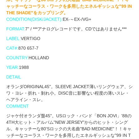
ャッチーなコーラス・ワークを多用したエネルギッシュな"99 IN
THE SHADE"をカップリング。
CONDITION(DISK/JACKET):
EX-～EX-/VG+
FORMAT:
7" / ***アナログレコードです。CDではありません***
LABEL:
VERTIGO
CAT#:
870 657-7
COUNTRY:
HOLLAND
YEAR:
1988
DETAIL
オランダORIGINAL45"。SLEEVE JACKET薄いリングウェア、シ
ワ・ヨレ・折れ・剝れ小。DISC音に影響ない程度の薄いスレ・
ヘアライン・スレ。
COMMENT
ジャケ付オランダ盤45"。USロック・バンド「BON JOVI」'88の
4TH大ヒット・アルバム"NEW JERSEY"からのヒット・シング
ル。キャッチーな80'Sロックの大名曲"BAD MEDICINE"！！キャ
ッチーなコーラス・ワークを多用したエネルギッシュな"99 IN T