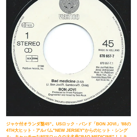
ジャケ付オランダ盤45"。USロック・バンド「BON JOVI」'88の
4TH大ヒット・アルバム"NEW JERSEY"からのヒット・シング
ル。キャッチーな80'Sロックの大名曲"BAD MEDICINE"！！キ