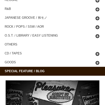
R&B
JAPANESE GROOVE / 和モノ
ROCK / POPS / SSW / AOR
O.S.T. / LIBRARY / EASY LISTENING
OTHERS
CD / TAPES
GOODS
SPECIAL FEATURE / BLOG