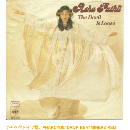
ジャケ付ドイツ盤。PHARCYDE"DROP-BEATMINERZ REMI