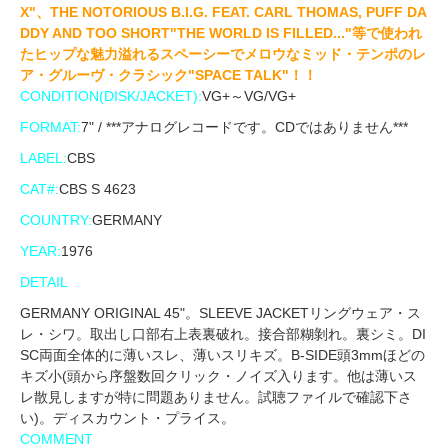
X"、THE NOTORIOUS B.I.G. FEAT. CARL THOMAS, PUFF DA
DDY AND TOO SHORT"THE WORLD IS FILLED..."等で使われ
たヒップな魅力溢れるスペーシーでメロウなミッド・テンポのレ
ア・グルーヴ・クラシック"SPACE TALK"！！
CONDITION(DISK/JACKET):
VG+～VG/VG+
FORMAT:
7" / ***アナログレコードです。CDではありません***
LABEL:
CBS
CAT#:
CBS S 4623
COUNTRY:
GERMANY
YEAR:
1976
DETAIL
GERMANY ORIGINAL 45"。SLEEVE JACKETリングウェア・ス
レ・シワ。取出し口部右上表裏破れ。接合部糊剝れ。裏シミ。DI
SC両面全体的に薄いスレ、薄いスリキズ。B-SIDE頭3mmほどの
キズ小(頭から序盤数回クリック・ノイズ入ります。他は薄いス
レ散見しますが特に問題ありません。試聴ファイルで確認下さ
い)。ディスカウント・プライス。
COMMENT