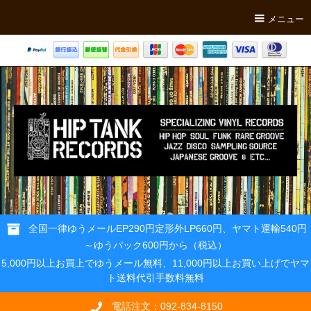
メニュー
全国一律ゆうメールEP290円定形外LP660円、ヤマト運輸540円
～ゆうパック600円から（税込）
5,000円以上お買上でゆうメール無料、11,000円以上お買い上げでヤマ
ト送料代引手数料無料
電話注文：092-834-8150