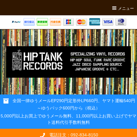
メニュー
全国一律ゆうメールEP290円定形外LP660円、ヤマト運輸540円
～ゆうパック600円から（税込）
5,000円以上お買上でゆうメール無料、11,000円以上お買い上げでヤマ
ト送料代引手数料無料
電話注文：092-834-8150