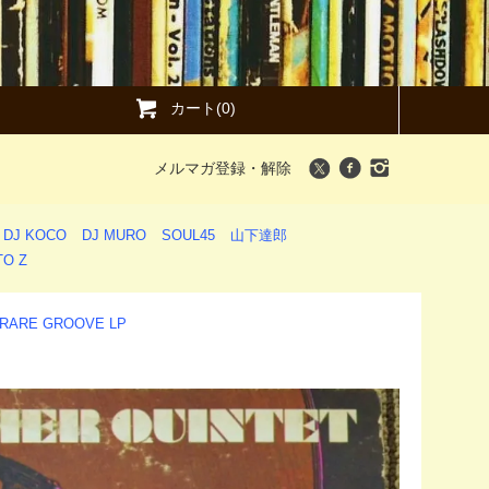
カート(0)
メルマガ登録・解除
DJ KOCO
DJ MURO
SOUL45
山下達郎
O Z
/ RARE GROOVE LP