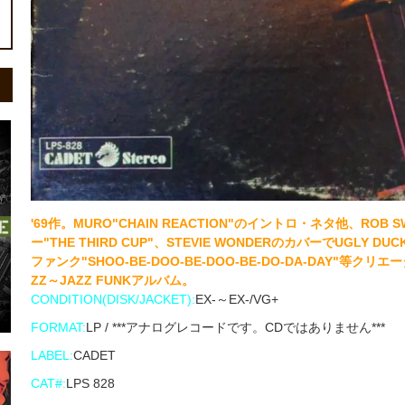
'69作。MURO"CHAIN REACTION"のイントロ・ネタ他、ROB 
ー"THE THIRD CUP"、STEVIE WONDERのカバーでUGLY DUC
ファンク"SHOO-BE-DOO-BE-DOO-BE-DO-DA-DAY"等
ZZ～JAZZ FUNKアルバム。
CONDITION(DISK/JACKET):
EX-～EX-/VG+
FORMAT:
LP / ***アナログレコードです。CDではありません***
LABEL:
CADET
CAT#:
LPS 828