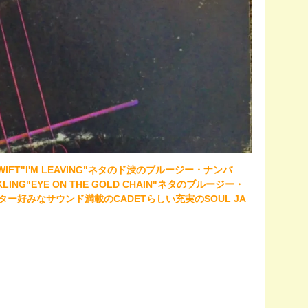
SWIFT"I'M LEAVING"ネタのド渋のブルージー・ナンバ
KLING"EYE ON THE GOLD CHAIN"ネタのブルージー・
クリエーター好みなサウンド満載のCADETらしい充実のSOUL JA