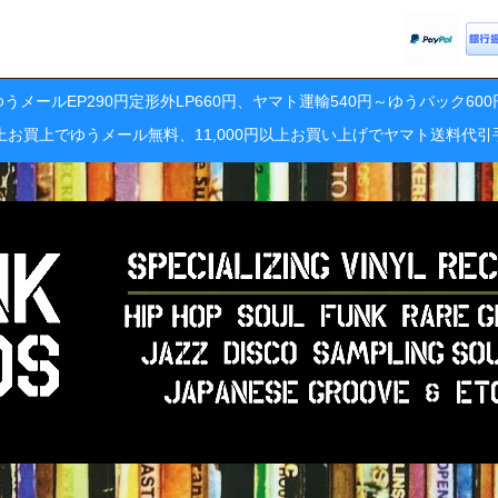
うメールEP290円定形外LP660円、ヤマト運輸540円～ゆうパック60
円以上お買上でゆうメール無料、11,000円以上お買い上げでヤマト送料代