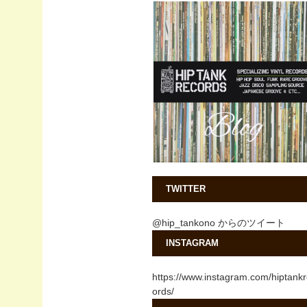
TWITTER
@hip_tankono からのツイート
INSTAGRAM
https://www.instagram.com/hiptank
ords/