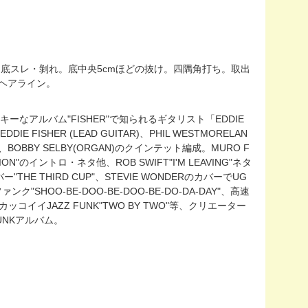
部・背・底スレ・剝れ。底中央5cmほどの抜け。四隅角打ち。取出
いヘアライン。
ンキーなアルバム"FISHER"で知られるギタリスト「EDDIE
E FISHER (LEAD GUITAR)、PHIL WESTMORELAN
E(DS)、BOBBY SELBY(ORGAN)のクインテット編成。MURO F
EACTION"のイントロ・ネタ他、ROB SWIFT"I'M LEAVING"ネタ
 THIRD CUP"、STEVIE WONDERのカバーでUG
ァンク"SHOO-BE-DOO-BE-DOO-BE-DO-DA-DAY"、高速
ッコイイJAZZ FUNK"TWO BY TWO"等、クリエーター
FUNKアルバム。