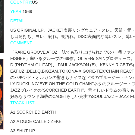
COUNTRY:
US
YEAR:
1969
DETAIL
US ORIGINAL LP。JACKET表裏リングウェア・スレ。天
し口角打ち、ヨレ、剝れ。裏汚れ。DISC表面的な薄いスレ、薄
COMMENT
「RARE GROOVE ATOZ」誌でも取り上げられた'76の一番ファ
FISHER」率いるグループの'69作。OLIVERr SAINプロデュース。EDDI
D (RHYTHM GUITAR)、 PAUL JACKSON (B)、KENNY RIC
EAT.UZI,DELI,Q,BIGZAM,TOKONA-X,GORE-TEX"CHAIN R
のハモンド・オルガンの響きもナイスなド渋のブルージー・ナンバー"THE
LY DUCKLING"EYE ON THE GOLD CHAIN"ネタのブルージー・フ
JAZZブレイクの"SCORCHED EARTH"、荒々しいドラムの鳴りもカ
好みなサウンド満載のCADETらしい充実のSOUL JAZZ～JAZZ 
TRACK LIST
A1,SCORCHED EARTH
A2,A DUDE CALLED ZEKE
A3,SHUT UP