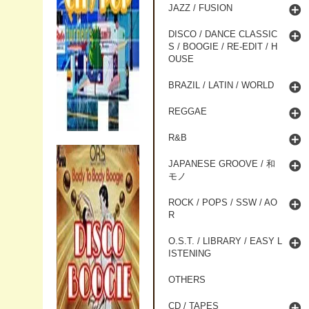
JAZZ / FUSION
DISCO / DANCE CLASSIC
S / BOOGIE / RE-EDIT / H
OUSE
BRAZIL / LATIN / WORLD
REGGAE
R&B
JAPANESE GROOVE / 和
モノ
ROCK / POPS / SSW / AO
R
O.S.T. / LIBRARY / EASY L
ISTENING
OTHERS
CD / TAPES