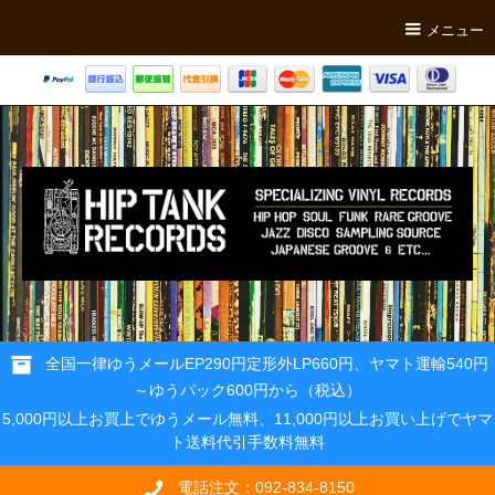
メニュー
全国一律ゆうメールEP290円定形外LP660円、ヤマト運輸540円
～ゆうパック600円から（税込）
5,000円以上お買上でゆうメール無料、11,000円以上お買い上げでヤマ
ト送料代引手数料無料
電話注文：092-834-8150