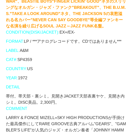
WAR"、BEASTIE BOYS"FINGER LICKIN' GOOD"ネタのスリリ
ングなオルガン・ジャズ・ファンク"BREAKOUT"、THE B.U.M.
S."TAKE A LOOK AROUND"ネタ、THE JACKSON 5の哀愁溢
れる名カバー"NEVER CAN SAY GOODBYE"等全編ファンキー
な名演を繰り広げるSOUL JAZZ～JAZZ FUNK名盤。
CONDITION(DISK/JACKET):
EX+/EX-
FORMAT:
LP / ***アナログレコードです。CDではありません***
LABEL:
A&M
CAT#:
SP4359
COUNTRY:
US
YEAR:
1972
DETAIL
帯付。帯天部・裏シミ。見開きJACKET天部表裏ヤケ、見開き内
シミ。DISC美品。2,300円。
COMMENT
LARRY & FONCE MIZELL=SKY HIGH PRODUCTIONSが手掛け
た最高傑作にしてRARE GROOVE古典アルバム"GEARS"、"GAM
BLER'S LIFE"が人気のジャズ・オルガン奏者「JOHNNY HAMM