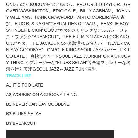
OND」の'71KUDUからのアルバム。PRO CREED TAYLOR。GR
OVER WASHINGTON、ERIC GALE、BILLY COBHAM、JOHNN
Y WILLIAMS、HANK CRAWFORD、AIRTO MOREIRA等が参
加。ERIC B. & RAKIM"CASUALTIES OF WAR"、BEASTIE BOY
S"FINGER LICKIN' GOOD"ネタのスリリングなオルガン・ジャ
ズ・ファンク"BREAKOUT"、THE B.U.M.S."TAKE A LOOK ARO
UND"ネタ、THE JACKSON 5の哀愁溢れる名カバー"NEVER CA
N SAY GOODBYE"、CAROLE KINGのSOUL JAZZカバー"IT'S T
OO LATE"、爽快な4ビートSOUL JAZZ"WORKIN' ON A GROOV
Y THING"やブルージーな"BLUES SELAH"等全編ファンキーな名
演を繰り広げるSOUL JAZZ～JAZZ FUNK名盤。
TRACK LIST
A1,IT'S TOO LATE
A2,WORKIN' ON A GROOVY THING
B1,NEVER CAN SAY GOODBYE
B2,BLUES SELAH
B3,BREAKOUT