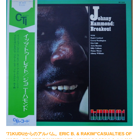
'71KUDUからのアルバム。ERIC B. & RAKIM"CASUALTIES OF