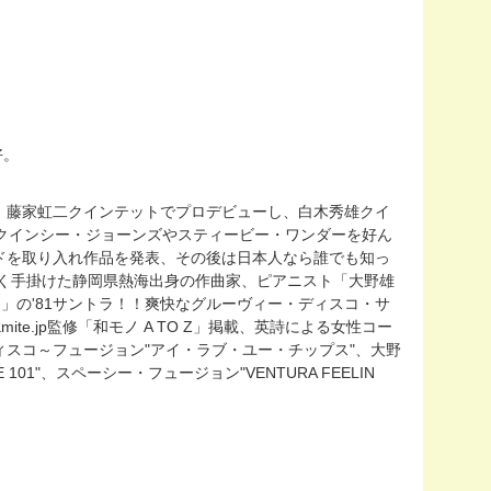
好。
、藤家虹二クインテットでプロデビューし、白木秀雄クイ
クインシー・ジョーンズやスティービー・ワンダーを好ん
ドを取り入れ作品を発表、その後は日本人なら誰でも知っ
多く手掛けた静岡県熱海出身の作曲家、ピアニスト「大野雄
チ」の'81サントラ！！爽快なグルーヴィー・ディスコ・サ
amite.jp監修「和モノ A TO Z」掲載、英詩による女性コー
スコ～フュージョン"アイ・ラブ・ユー・チップス"、大野
1"、スペーシー・フュージョン"VENTURA FEELIN