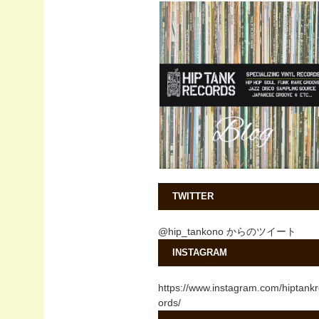
TWITTER
@hip_tankono からのツイート
INSTAGRAM
https://www.instagram.com/hiptank
ords/