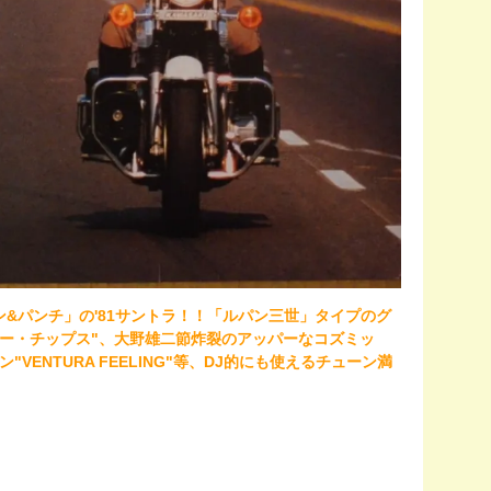
ン&パンチ」の'81サントラ！！「ルパン三世」タイプのグ
ー・チップス"、大野雄二節炸裂のアッパーなコズミッ
"VENTURA FEELING"等、DJ的にも使えるチューン満