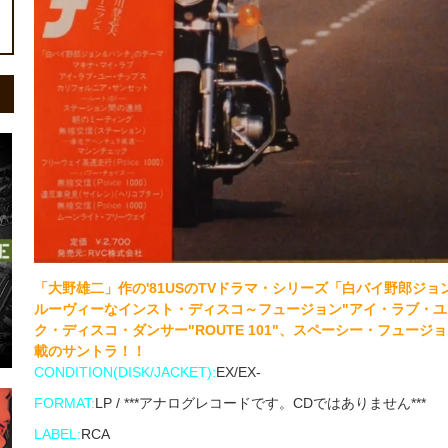
「大野雄二」作の'81USのTVドラマ・シリーズ「白バイ野郎ジョ
ルーヴィーなインスト・ディスコ～フュージョン"アイ・ラブ・ユ
ク・ディスコ・ダンサー"ROUTE 101"、スペーシー・フュージョン
載のサントラ！！
CONDITION(DISK/JACKET):
EX/EX-
FORMAT:
LP / ***アナログレコードです。CDではありません***
LABEL:
RCA