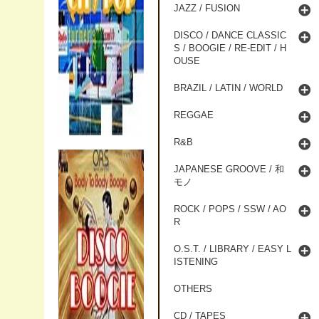
JAZZ / FUSION
DISCO / DANCE CLASSIC
S / BOOGIE / RE-EDIT / H
OUSE
BRAZIL / LATIN / WORLD
REGGAE
R&B
JAPANESE GROOVE / 和
モノ
ROCK / POPS / SSW / AO
R
O.S.T. / LIBRARY / EASY L
ISTENING
OTHERS
CD / TAPES