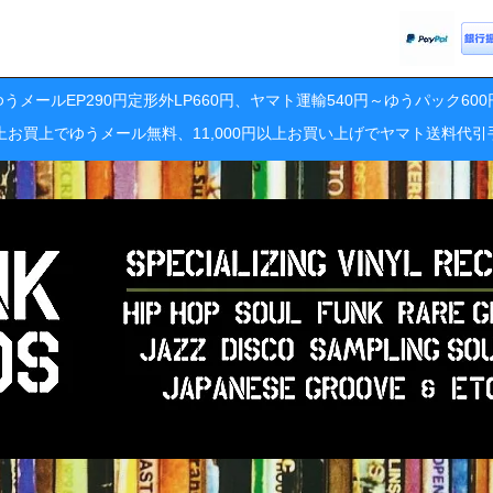
うメールEP290円定形外LP660円、ヤマト運輸540円～ゆうパック60
円以上お買上でゆうメール無料、11,000円以上お買い上げでヤマト送料代