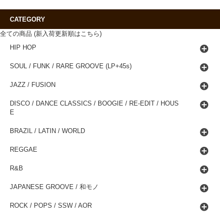
CATEGORY
全ての商品 (新入荷更新順はこちら)
HIP HOP
SOUL / FUNK / RARE GROOVE (LP+45s)
JAZZ / FUSION
DISCO / DANCE CLASSICS / BOOGIE / RE-EDIT / HOUS
E
BRAZIL / LATIN / WORLD
REGGAE
R&B
JAPANESE GROOVE / 和モノ
ROCK / POPS / SSW / AOR