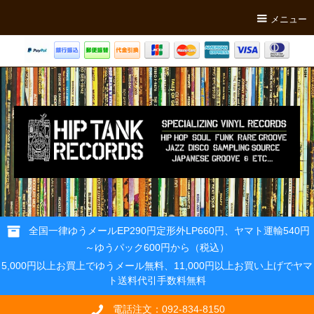
メニュー
全国一律ゆうメールEP290円定形外LP660円、ヤマト運輸540円
～ゆうパック600円から（税込）
5,000円以上お買上でゆうメール無料、11,000円以上お買い上げでヤマ
ト送料代引手数料無料
電話注文：092-834-8150