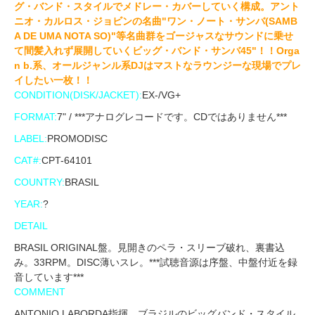
グ・バンド・スタイルでメドレー・カバーしていく構成。アント
ニオ・カルロス・ジョビンの名曲"ワン・ノート・サンバ(SAMB
A DE UMA NOTA SO)"等名曲群をゴージャスなサウンドに乗せ
て間髪入れず展開していくビッグ・バンド・サンバ45"！！Orga
n b.系、オールジャンル系DJはマストなラウンジーな現場でプレ
イしたい一枚！！
CONDITION(DISK/JACKET):
EX-/VG+
FORMAT:
7" / ***アナログレコードです。CDではありません***
LABEL:
PROMODISC
CAT#:
CPT-64101
COUNTRY:
BRASIL
YEAR:
?
DETAIL
BRASIL ORIGINAL盤。見開きのペラ・スリーブ破れ、裏書込
み。33RPM。DISC薄いスレ。***試聴音源は序盤、中盤付近を録
音しています***
COMMENT
ANTONIO LABORDA指揮、ブラジルのビッグバンド・スタイル