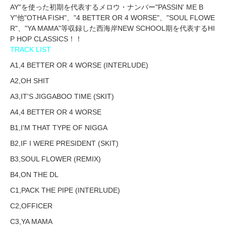
AY"を使った初期を代表するメロウ・ナンバー"PASSIN' ME B
Y"他"OTHA FISH"、"4 BETTER OR 4 WORSE"、"SOUL FLOWE
R"、"YA MAMA"等収録した西海岸NEW SCHOOL期を代表するHI
P HOP CLASSICS！！
TRACK LIST
A1,4 BETTER OR 4 WORSE (INTERLUDE)
A2,OH SHIT
A3,IT'S JIGGABOO TIME (SKIT)
A4,4 BETTER OR 4 WORSE
B1,I'M THAT TYPE OF NIGGA
B2,IF I WERE PRESIDENT (SKIT)
B3,SOUL FLOWER (REMIX)
B4,ON THE DL
C1,PACK THE PIPE (INTERLUDE)
C2,OFFICER
C3,YA MAMA