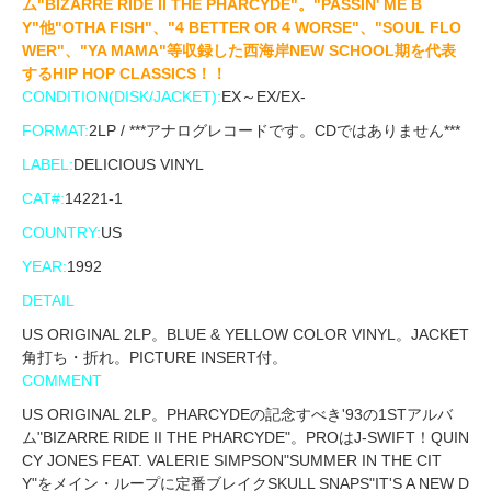
ム"BIZARRE RIDE II THE PHARCYDE"。"PASSIN' ME B
Y"他"OTHA FISH"、"4 BETTER OR 4 WORSE"、"SOUL FLO
WER"、"YA MAMA"等収録した西海岸NEW SCHOOL期を代表
するHIP HOP CLASSICS！！
CONDITION(DISK/JACKET):
EX～EX/EX-
FORMAT:
2LP / ***アナログレコードです。CDではありません***
LABEL:
DELICIOUS VINYL
CAT#:
14221-1
COUNTRY:
US
YEAR:
1992
DETAIL
US ORIGINAL 2LP。BLUE & YELLOW COLOR VINYL。JACKET
角打ち・折れ。PICTURE INSERT付。
COMMENT
US ORIGINAL 2LP。PHARCYDEの記念すべき'93の1STアルバ
ム"BIZARRE RIDE II THE PHARCYDE"。PROはJ-SWIFT！QUIN
CY JONES FEAT. VALERIE SIMPSON"SUMMER IN THE CIT
Y"をメイン・ループに定番ブレイクSKULL SNAPS"IT'S A NEW D