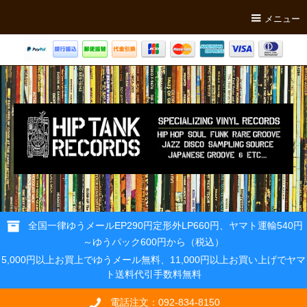
メニュー
全国一律ゆうメールEP290円定形外LP660円、ヤマト運輸540円
～ゆうパック600円から（税込）
5,000円以上お買上でゆうメール無料、11,000円以上お買い上げでヤマ
ト送料代引手数料無料
電話注文：092-834-8150