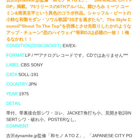
吉沢dynamite.jp監修「和モノ A TO Z」、「JAPANESE CITY P
OP」掲載。'75リリースの6THアルバム。郷ひろみ ミーツ ユー
ミン&筒美京平という異色のコラボ作品。シャッフル・ビートの
小粋な和製モダン・ソウル歌謡"20才を過ぎたら"、The Style C
ouncil"Shout To The Top"を彷彿とさせ先取りしたかのような
アップ・チューン"恋のハイウェイ"等和DJは必聴の一枚！！侮
るなかれ！！
CONDITION(DISK/JACKET):
EX/EX-
FORMAT:
LP / ***アナログレコードです。CDではありません***
LABEL:
CBS SONY
CAT#:
SOLL-191
COUNTRY:
JPN
YEAR:
1975
DETAIL
帯付。帯裏接合部シワ・ヨレ。JACKET角打ち小。見開き歌詞IN
SERTシワ・破れ小。POSTERなし。
COMMENT
吉沢dynamite.jp監修「和モノ A TO Z」、「JAPANESE CITY PO