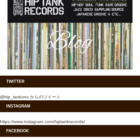
TWITTER
@hip_tankono からのツイート
INSTAGRAM
https://www.instagram.com/hiptankrecords/
FACEBOOK