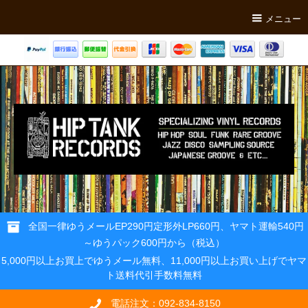
メニュー
全国一律ゆうメールEP290円定形外LP660円、ヤマト運輸540円
～ゆうパック600円から（税込）
5,000円以上お買上でゆうメール無料、11,000円以上お買い上げでヤマ
ト送料代引手数料無料
電話注文：092-834-8150