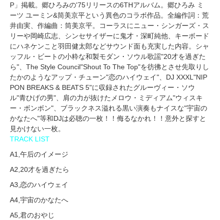
P」掲載。郷ひろみの'75リリースの6THアルバム。郷ひろみ ミ
ーツ ユーミン&筒美京平という異色のコラボ作品。全編作詞：荒
井由実、作編曲：筒美京平。コーラスにニュー・シンガーズ・ス
リーや岡崎広志、シンセサイザーに鬼才・深町純他、キーボード
にハネケンこと羽田健太郎などサウンド面も充実した内容。シャ
ッフル・ビートの小粋な和製モダン・ソウル歌謡"20才を過ぎた
ら"、The Style Council"Shout To The Top"を彷彿とさせ先取りし
たかのようなアップ・チューン"恋のハイウェイ"、DJ XXXL"NIP
PON BREAKS & BEATS 5"に収録されたグルーヴィー・ソウ
ル"青ひげの男"、肩の力が抜けたメロウ・ミディアム"ウィスキ
ー・ボンボン"、ブラックネス溢れる黒い演奏もナイスな"宇宙の
かなたへ"等和DJは必聴の一枚！！侮るなかれ！！意外と探すと
見かけない一枚。
TRACK LIST
A1,午后のイメージ
A2,20才を過ぎたら
A3,恋のハイウェイ
A4,宇宙のかなたへ
A5,君のおやじ