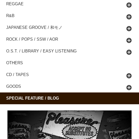
REGGAE
R&B
JAPANESE GROOVE / 和モノ
ROCK / POPS / SSW / AOR
O.S.T. / LIBRARY / EASY LISTENING
OTHERS
CD / TAPES
GOODS
SPECIAL FEATURE / BLOG