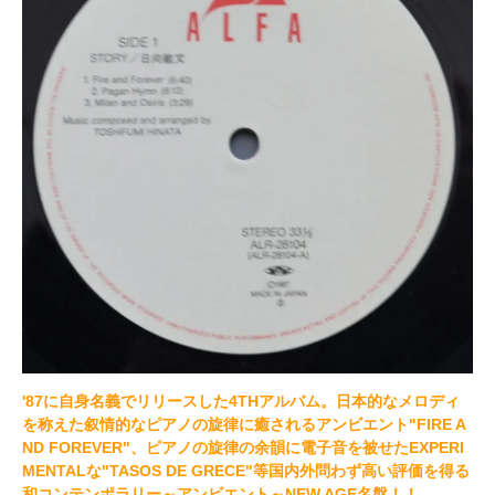
'87に自身名義でリリースした4THアルバム。日本的なメロディ
を称えた叙情的なピアノの旋律に癒されるアンビエント"FIRE A
ND FOREVER"、ピアノの旋律の余韻に電子音を被せたEXPERI
MENTALな"TASOS DE GRECE"等国内外問わず高い評価を得る
和コンテンポラリー～アンビエント～NEW AGE名盤！！