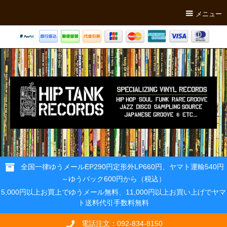
メニュー
全国一律ゆうメールEP290円定形外LP660円、ヤマト運輸540円
～ゆうパック600円から（税込）
5,000円以上お買上でゆうメール無料、11,000円以上お買い上げでヤマ
ト送料代引手数料無料
電話注文：092-834-8150