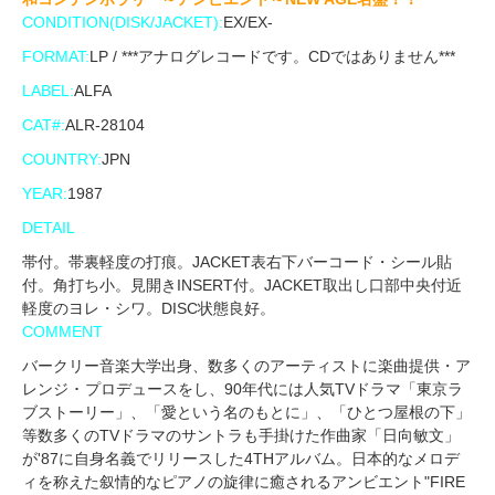
CONDITION(DISK/JACKET):
EX/EX-
FORMAT:
LP / ***アナログレコードです。CDではありません***
LABEL:
ALFA
CAT#:
ALR-28104
COUNTRY:
JPN
YEAR:
1987
DETAIL
帯付。帯裏軽度の打痕。JACKET表右下バーコード・シール貼
付。角打ち小。見開きINSERT付。JACKET取出し口部中央付近
軽度のヨレ・シワ。DISC状態良好。
COMMENT
バークリー音楽大学出身、数多くのアーティストに楽曲提供・ア
レンジ ･ プロデュースをし、90年代には人気TVドラマ「東京ラ
ブストーリー」、「愛という名のもとに」、「ひとつ屋根の下」
等数多くのTVドラマのサントラも手掛けた作曲家「日向敏文」
が'87に自身名義でリリースした4THアルバム。日本的なメロデ
ィを称えた叙情的なピアノの旋律に癒されるアンビエント"FIRE