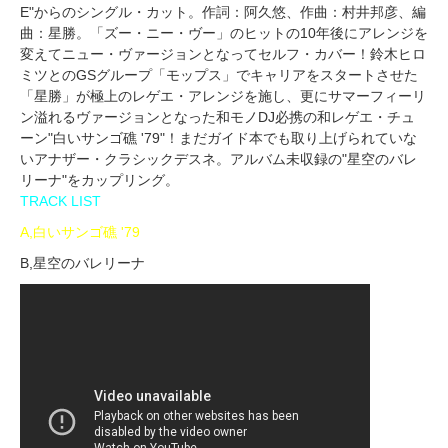
E"からのシングル・カット。作詞：阿久悠、作曲：村井邦彦、編
曲：星勝。「ズー・ニー・ヴー」のヒットの10年後にアレンジを
変えてニュー・ヴァージョンとなってセルフ・カバー！鈴木ヒロ
ミツとのGSグループ「モップス」でキャリアをスタートさせた
「星勝」が極上のレゲエ・アレンジを施し、更にサマーフィーリ
ン溢れるヴァージョンとなった和モノDJ必携の和レゲエ・チュ
ーン"白いサンゴ礁 '79"！まだガイド本でも取り上げられていな
いアナザー・クラシックデスネ。アルバム未収録の"星空のバレ
リーナ"をカップリング。
TRACK LIST
A,白いサンゴ礁 '79
B,星空のバレリーナ