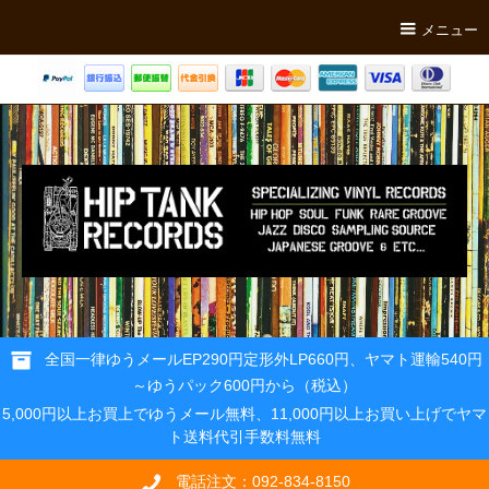
メニュー
全国一律ゆうメールEP290円定形外LP660円、ヤマト運輸540円
～ゆうパック600円から（税込）
5,000円以上お買上でゆうメール無料、11,000円以上お買い上げでヤマ
ト送料代引手数料無料
電話注文：092-834-8150