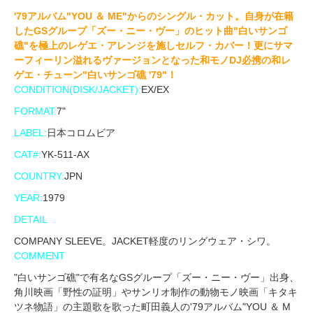
'79アルバム"YOU ＆ ME"からのシングル・カット。自身が在籍
したGSグループ「ズー・ニー・ヴー」のヒット曲"白いサンゴ
礁"を極上のレゲエ・アレンジを施しセルフ・カバー！更にサマ
ーフィーリン溢れるヴァージョンとなった和モノDJ必携の和レ
ゲエ・チューン"白いサンゴ礁 '79"！
CONDITION(DISK/JACKET):
EX/EX
FORMAT:
7"
LABEL:
日本コロムビア
CAT#:
YK-511-AX
COUNTRY:
JPN
YEAR:
1979
DETAIL
COMPANY SLEEVE。JACKET軽度のリングウェア・シワ。
COMMENT
"白いサンゴ礁"で有名なGSグループ「ズー・ニー・ヴー」出身、
角川映画「野性の証明」やサンリオ制作の動物モノ映画「キタキ
ツネ物語」の主題歌を歌った町田義人の'79アルバム"YOU ＆ M