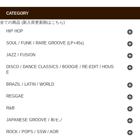
CATEGORY
全ての商品 (新入荷更新順はこちら)
HIP HOP
SOUL / FUNK / RARE GROOVE (LP+45s)
JAZZ / FUSION
DISCO / DANCE CLASSICS / BOOGIE / RE-EDIT / HOUS
E
BRAZIL / LATIN / WORLD
REGGAE
R&B
JAPANESE GROOVE / 和モノ
ROCK / POPS / SSW / AOR