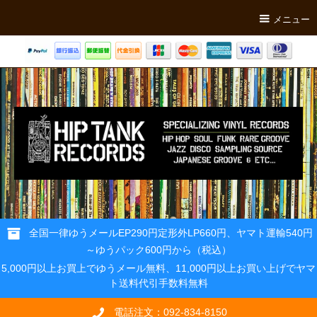
メニュー
全国一律ゆうメールEP290円定形外LP660円、ヤマト運輸540円
～ゆうパック600円から（税込）
5,000円以上お買上でゆうメール無料、11,000円以上お買い上げでヤマ
ト送料代引手数料無料
電話注文：092-834-8150