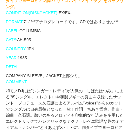
タイプでヨーロピアン調の"ザ・スパイ・アイ・ラブ"をカップリ
ング。
CONDITION(DISK/JACKET):
EX/EX-
FORMAT:
7" / ***アナログレコードです。CDではありません***
LABEL:
COLUMBIA
CAT#:
AH-595
COUNTRY:
JPN
YEAR:
1985
DETAIL
COMPANY SLEEVE。JACKET上部シミ。
COMMENT
和モノDJには"シンガー・レディ"が人気の「しばたはつみ」によ
る'85シングル。エレクトロや和製ブギーの良曲を収録したサウ
ンド・プロデュース久石譲によるアルバム"Voices"からのカット
でシングルは自身最後となった一枚！作詞：ちあき哲也、作曲・
編曲：久石譲。愁いのあるメロディも印象的な打込みを多用した
エレクトリックでバレアリックなテクノ・レゲエ歌謡な趣のミデ
ィアム・ナンバー"とりあえずX・T・C"、同タイプでヨーロピア