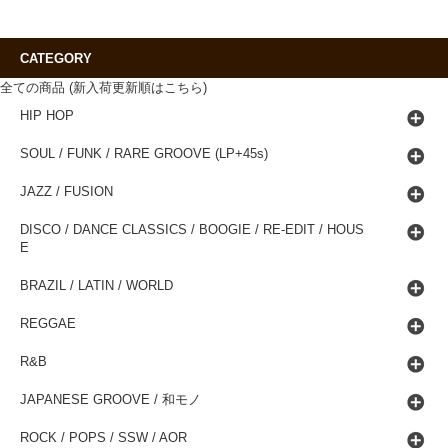
CATEGORY
全ての商品 (新入荷更新順はこちら)
HIP HOP
SOUL / FUNK / RARE GROOVE (LP+45s)
JAZZ / FUSION
DISCO / DANCE CLASSICS / BOOGIE / RE-EDIT / HOUS
E
BRAZIL / LATIN / WORLD
REGGAE
R&B
JAPANESE GROOVE / 和モノ
ROCK / POPS / SSW / AOR