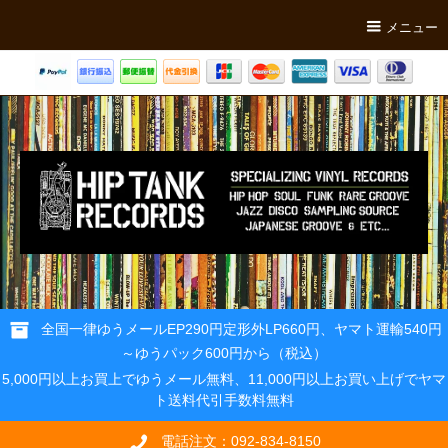
メニュー
全国一律ゆうメールEP290円定形外LP660円、ヤマト運輸540円
～ゆうパック600円から（税込）
5,000円以上お買上でゆうメール無料、11,000円以上お買い上げでヤマ
ト送料代引手数料無料
電話注文：092-834-8150