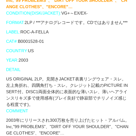
Inc,"99 PROBLEMS"、"DIRT OFF YOUR SHOULDER"、"CH
ANGE CLOTHES"、"ENCORE"…
CONDITION(DISK/JACKET):
VG+～EX/EX-
FORMAT:
2LP / ***アナログレコードです。CDではありません***
LABEL:
ROC-A-FELLA
CAT#:
B0001528-01
COUNTRY:
US
YEAR:
2003
DETAIL
US ORIGINAL 2LP。見開きJACKET表裏リングウェア・スレ。
左上角折れ、四隅角打ち・スレ。クレジット記載のPICTURE IN
SERT付。DISC1両面全体的に表面的な薄いスレ、薄いヘアライ
ンスリキズ多で使用感有(プレイ良好で静寂部でチリノイズ感じ
る程度です)。
COMMENT
2003年にリリースされ300万枚を売り上げたヒット・アルバム。
Inc,"99 PROBLEMS"、"DIRT OFF YOUR SHOULDER"、"CHAN
GE CLOTHES"、"ENCORE"…