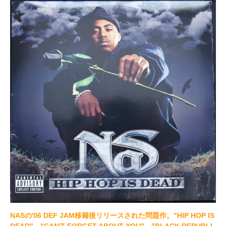
NASの'06 DEF JAM移籍後リリースされた問題作。"HIP HOP IS
DEAD"、"CAN'T FORGET ABOUT YOU"、"BLACK REPUBLI