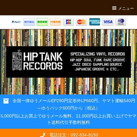
メニュー
全国一律ゆうメールEP290円定形外LP660円、ヤマト運輸540円
～ゆうパック600円から（税込）
5,000円以上お買上でゆうメール無料、11,000円以上お買い上げでヤマ
ト送料代引手数料無料
電話注文：092-834-8150