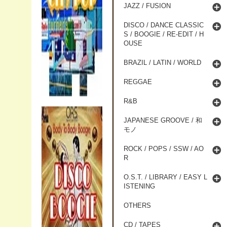
JAZZ / FUSION
DISCO / DANCE CLASSIC
S / BOOGIE / RE-EDIT / H
OUSE
BRAZIL / LATIN / WORLD
REGGAE
R&B
JAPANESE GROOVE / 和
モノ
ROCK / POPS / SSW / AO
R
O.S.T. / LIBRARY / EASY L
ISTENING
OTHERS
CD / TAPES