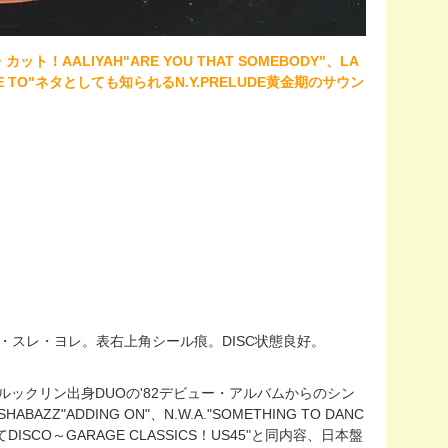
AALIYAH"ARE YOU THAT SOMEBODY"、LA
 DANCE TO"ネタとしても知られるN.Y.PRELUDE黄金期のサウン
ェア・シワ・スレ・ヨレ。表右上角シール痕。DISC状態良好。
.はブルックリン出身DUOの'82デビュー・アルバムからのシン
ABAZZ"ADDING ON"、N.W.A."SOMETHING TO DANC
ISCO～GARAGE CLASSICS！US45"と同内容、日本盤