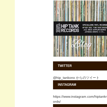
TWITTER
@hip_tankono からのツイート
INSTAGRAM
https://www.instagram.com/hiptank
ords/