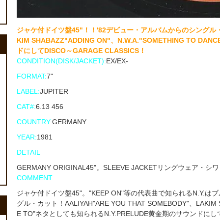
ジャケ付ドイツ盤45"！！'82デビュー・アルバムからのシングル・カット！
KIM SHABAZZ"ADDING ON"、N.W.A."SOMETHING TO
ドにしてDISCO～GARAGE CLASSICS！
CONDITION(DISK/JACKET):
EX/EX-
FORMAT:
7"
LABEL:
JUPITER
CAT#:
6.13 456
COUNTRY:
GERMANY
YEAR:
1981
DETAIL
GERMANY ORIGINAL45"。SLEEVE JACKETリングウ
COMMENT
ジャケ付ドイツ盤45"。"KEEP ON"等の代表曲で知られるN.Y
グル・カット！AALIYAH"ARE YOU THAT SOMEBODY"、LAKIM SH
E TO"ネタとしても知られるN.Y.PRELUDE黄金期のサウンドにしてD