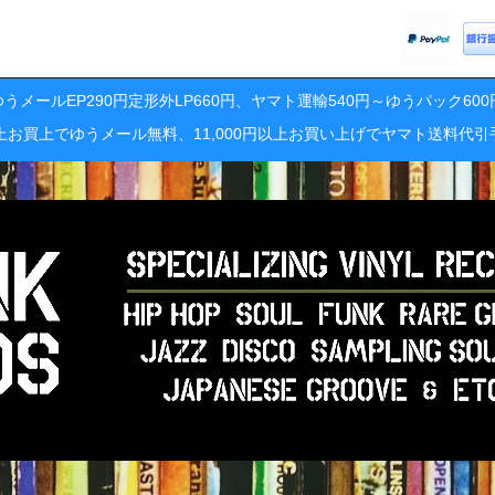
うメールEP290円定形外LP660円、ヤマト運輸540円～ゆうパック60
円以上お買上でゆうメール無料、11,000円以上お買い上げでヤマト送料代