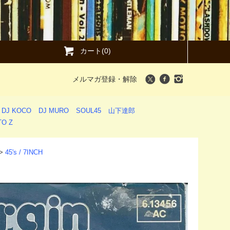
カート(0)
メルマガ登録・解除
DJ KOCO
DJ MURO
SOUL45
山下達郎
O Z
>
45's / 7INCH