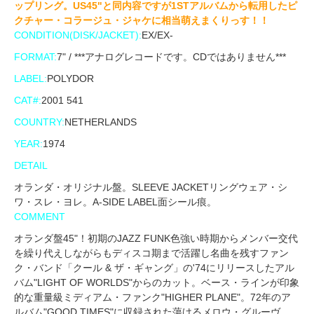
ップリング。US45"と同内容ですが1STアルバムから転用したピ
クチャー・コラージュ・ジャケに相当萌えまくりっす！！
CONDITION(DISK/JACKET):
EX/EX-
FORMAT:
7" / ***アナログレコードです。CDではありません***
LABEL:
POLYDOR
CAT#:
2001 541
COUNTRY:
NETHERLANDS
YEAR:
1974
DETAIL
オランダ・オリジナル盤。SLEEVE JACKETリングウェア・シ
ワ・スレ・ヨレ。A-SIDE LABEL面シール痕。
COMMENT
オランダ盤45"！初期のJAZZ FUNK色強い時期からメンバー交代
を繰り代えしながらもディスコ期まで活躍し名曲を残すファン
ク・バンド「クール & ザ・ギャング」の'74にリリースしたアル
バム"LIGHT OF WORLDS"からのカット。ベース・ラインが印象
的な重量級ミディアム・ファンク"HIGHER PLANE"。72年のア
ルバム"GOOD TIMES"に収録された蕩けるメロウ・グルーヴ