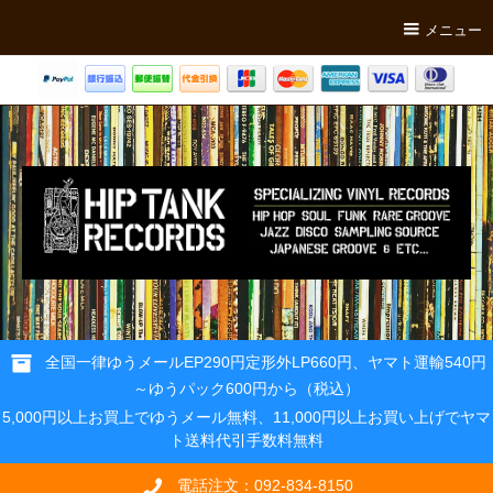
メニュー
全国一律ゆうメールEP290円定形外LP660円、ヤマト運輸540円
～ゆうパック600円から（税込）
5,000円以上お買上でゆうメール無料、11,000円以上お買い上げでヤマ
ト送料代引手数料無料
電話注文：092-834-8150