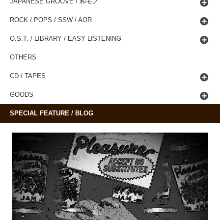
JAPANESE GROOVE / 和モノ
ROCK / POPS / SSW / AOR
O.S.T. / LIBRARY / EASY LISTENING
OTHERS
CD / TAPES
GOODS
SPECIAL FEATURE / BLOG