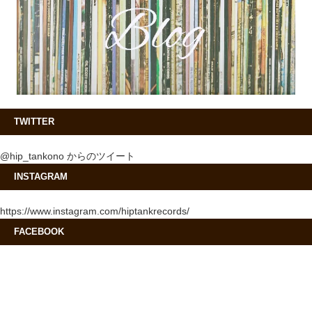
TWITTER
@hip_tankono からのツイート
INSTAGRAM
https://www.instagram.com/hiptankrecords/
FACEBOOK