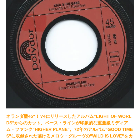
オランダ盤45"！'74にリリースしたアルバム"LIGHT OF WORL
DS"からのカット。ベース・ラインが印象的な重量級ミディア
ム・ファンク"HIGHER PLANE"。72年のアルバム"GOOD TIME
S"に収録された蕩けるメロウ・グルーヴの"WILD IS LOVE"をカ