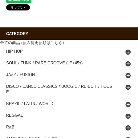
CATEGORY
全ての商品 (新入荷更新順はこちら)
HIP HOP
SOUL / FUNK / RARE GROOVE (LP+45s)
JAZZ / FUSION
DISCO / DANCE CLASSICS / BOOGIE / RE-EDIT / HOUS
E
BRAZIL / LATIN / WORLD
REGGAE
R&B