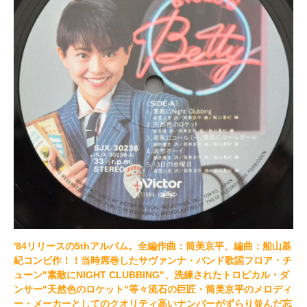
'84リリースの5thアルバム。全編作曲：筒美京平、編曲：船山基
紀コンビ作！！当時席巻したサヴァンナ・バンド歌謡フロア・チ
ューン"素敵にNIGHT CLUBBING"、洗練されたトロピカル・ダ
ンサー"天然色のロケット"等々流石の巨匠・筒美京平のメロディ
ー・メーカーとしてのクオリティ高いナンバーがずらり並んだ忘