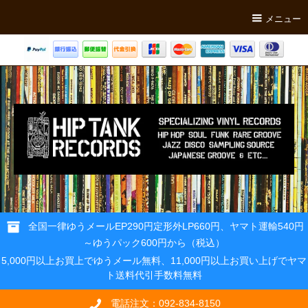
メニュー
全国一律ゆうメールEP290円定形外LP660円、ヤマト運輸540円
～ゆうパック600円から（税込）
5,000円以上お買上でゆうメール無料、11,000円以上お買い上げでヤマ
ト送料代引手数料無料
電話注文：092-834-8150