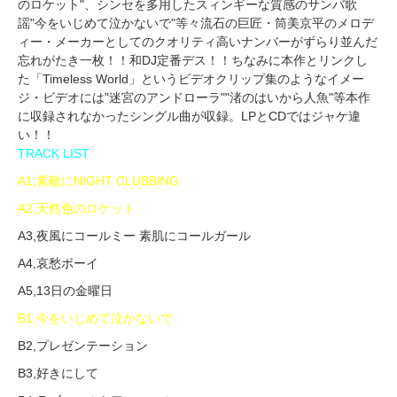
のロケット"、シンセを多用したスィンギーな質感のサンバ歌
謡"今をいじめて泣かないで"等々流石の巨匠・筒美京平のメロデ
ィー・メーカーとしてのクオリティ高いナンバーがずらり並んだ
忘れがたき一枚！！和DJ定番デス！！ちなみに本作とリンクし
た「Timeless World」というビデオクリップ集のようなイメー
ジ・ビデオには"迷宮のアンドローラ""渚のはいから人魚"等本作
に収録されなかったシングル曲が収録。LPとCDではジャケ違
い！！
TRACK LIST
A1,素敵にNIGHT CLUBBING
A2,天然色のロケット
A3,夜風にコールミー 素肌にコールガール
A4,哀愁ボーイ
A5,13日の金曜日
B1,今をいじめて泣かないで
B2,プレゼンテーション
B3,好きにして