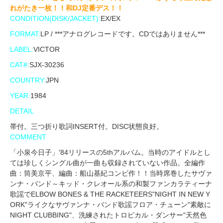
れがたき一枚！！和DJ定番デス！！
CONDITION(DISK/JACKET):
EX/EX
FORMAT:
LP / ***アナログレコードです。CDではありません***
LABEL:
VICTOR
CAT#:
SJX-30236
COUNTRY:
JPN
YEAR:
1984
DETAIL
帯付。三つ折り歌詞INSERT付。DISC状態良好。
COMMENT
「小泉今日子」'84リリースの5thアルバム。当時のアイドルとし
ては珍しくシングル曲が一曲も収録されていない作品。全編作
曲：筒美京平、編曲：船山基紀コンビ作！！当時席巻したサヴァ
ンナ・バンド～キッド・クレオール系の和製ファンカラティーナ
歌謡でELBOW BONES & THE RACKETEERS"NIGHT IN NEW Y
ORK"ライクなサヴァンナ・バンド歌謡フロア・チューン"素敵に
NIGHT CLUBBING"、洗練されたトロピカル・ダンサー"天然色