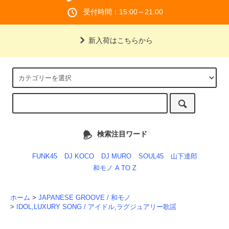
受付時間：15:00～21:00
新入荷はこちらから
検索注目ワード
FUNK45
DJ KOCO
DJ MURO
SOUL45
山下達郎
和モノ A TO Z
ホーム
>
JAPANESE GROOVE / 和モノ
>
IDOL,LUXURY SONG / アイドル,ラグジュアリー歌謡