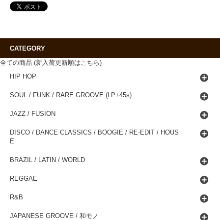
CATEGORY
全ての商品 (新入荷更新順はこちら)
HIP HOP
SOUL / FUNK / RARE GROOVE (LP+45s)
JAZZ / FUSION
DISCO / DANCE CLASSICS / BOOGIE / RE-EDIT / HOUS
E
BRAZIL / LATIN / WORLD
REGGAE
R&B
JAPANESE GROOVE / 和モノ