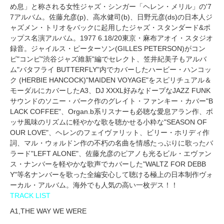
め息」と称される女性ジャズ・シンガー「ヘレン・メリル」の'7
7アルバム。佐藤允彦(p)、高水健司(b)、日野元彦(ds)の日本人ジ
ャズメン・トリオをバックに起用したジャズ・スタンダード&ポ
ップス名演アルバム。1977 6.18/20東京・麻布アオイ・スタジオ
録音。ジャイルス・ピーターソン(GILLES PETERSON)がコン
ピ"コンピ"渋谷ジャズ維新"編でセレクト、笠井紀美子もアルバ
ム"バタフライ BUTTERFLY"内でカバーしたハービー・ハンコッ
ク (HERBIE HANCOCK)"MAIDEN VOYAGE"をスピリチュアル＆
モーダルにカバーしたA3、DJ XXXL好みなドープなJAZZ FUNK
サウンドのソニー・バーク作のグレイト・ファンキー・カバー"B
LACK COFFEE"、Organ.b系リスナーも必聴な愛息アラン作、ボ
ッサ風味のリズムに軽やかな歌を聴かせる小粋な"SEASON OF
OUR LOVE"、ヘレンのフェイヴァリット、ビリー・ホリディ作
詞、マル・ウォルドン作の不朽の名曲を情感たっぷりに歌ったバ
ラード"LEFT ALONE"、佐藤允彦のピアノも光るビル・エヴァン
ス・ナンバーを軽やかな歌声でカバーした"WALTZ FOR DEBB
Y"等名ナンバーを歌った全編安心して聴ける極上の日本制作ヴォ
ーカル・アルバム。海外でも人気の高い一枚デス！！
TRACK LIST
A1,THE WAY WE WERE