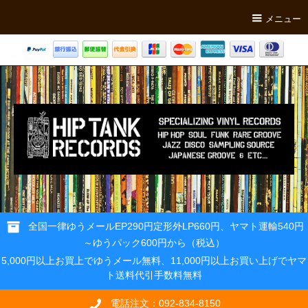
メニュー
全国一律ゆうメールEP290円定形外LP660円、ヤマト運輸540円
～ゆうパック600円から（税込）
5,000円以上お買上でゆうメール無料、11,000円以上お買い上げでヤマ
ト送料代引手数料無料
電話注文：092-834-8150