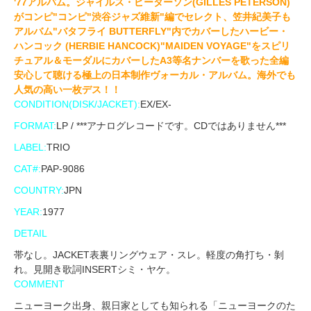
'77アルバム。ジャイルス・ピーターソン(GILLES PETERSON)
がコンピ"コンピ"渋谷ジャズ維新"編でセレクト、笠井紀美子も
アルバム"バタフライ BUTTERFLY"内でカバーしたハービー・
ハンコック (HERBIE HANCOCK)"MAIDEN VOYAGE"をスピリ
チュアル＆モーダルにカバーしたA3等名ナンバーを歌った全編
安心して聴ける極上の日本制作ヴォーカル・アルバム。海外でも
人気の高い一枚デス！！
CONDITION(DISK/JACKET):
EX/EX-
FORMAT:
LP / ***アナログレコードです。CDではありません***
LABEL:
TRIO
CAT#:
PAP-9086
COUNTRY:
JPN
YEAR:
1977
DETAIL
帯なし。JACKET表裏リングウェア・スレ。軽度の角打ち・剝
れ。見開き歌詞INSERTシミ・ヤケ。
COMMENT
ニューヨーク出身、親日家としても知られる「ニューヨークのた