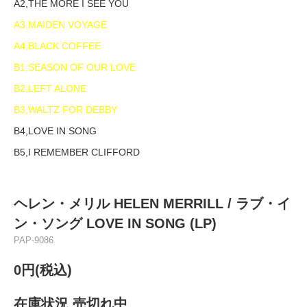
A2,THE MORE I SEE YOU
A3,MAIDEN VOYAGE
A4,BLACK COFFEE
B1,SEASON OF OUR LOVE
B2,LEFT ALONE
B3,WALTZ FOR DEBBY
B4,LOVE IN SONG
B5,I REMEMBER CLIFFORD
ヘレン・メリル HELEN MERRILL / ラブ・イ
ン・ソング LOVE IN SONG (LP)
PAP-9086
0円(税込)
在庫状況 売切れ中