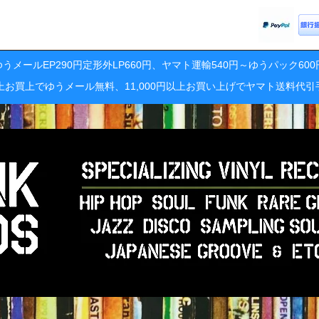
うメールEP290円定形外LP660円、ヤマト運輸540円～ゆうパック60
円以上お買上でゆうメール無料、11,000円以上お買い上げでヤマト送料代