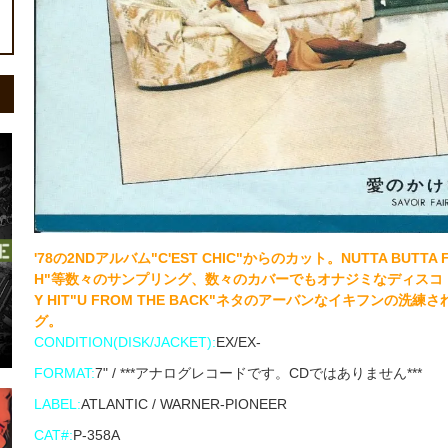
'78の2NDアルバム"C'EST CHIC"からのカット。NUTTA BUTTA FEA
H"等数々のサンプリング、数々のカバーでもオナジミなディスコ・クラシック
Y HIT"U FROM THE BACK"ネタのアーバンなイキフンの洗練
グ。
CONDITION(DISK/JACKET):
EX/EX-
FORMAT:
7" / ***アナログレコードです。CDではありません***
LABEL:
ATLANTIC / WARNER-PIONEER
CAT#:
P-358A