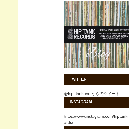
TWITTER
@hip_tankono からのツイート
INSTAGRAM
https://www.instagram.com/hiptank
ords/