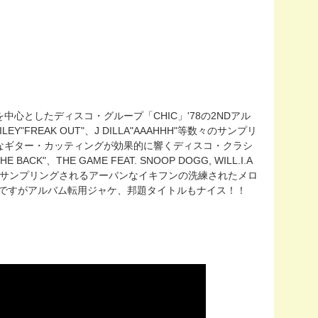
心としたディスコ・グループ「CHIC」'78の2NDアル
RILEY"FREAK OUT"、J DILLA"AAAHHH"等数々のサンプリ
なギター・カッティングが効果的に響くディスコ・クラシ
E BACK"、THE GAME FEAT. SNOOP DOGG, WILL.I.A
等こちらも数多くサンプリングされるアーバンなイキフンの洗練されたメロ
と同内容ですがアルバム転用ジャケ、邦題タイトルもナイス！！