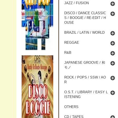
JAZZ / FUSION
DISCO / DANCE CLASSIC
S / BOOGIE / RE-EDIT / H
OUSE
BRAZIL / LATIN / WORLD
REGGAE
R&B
JAPANESE GROOVE / 和
モノ
ROCK / POPS / SSW / AO
R
O.S.T. / LIBRARY / EASY L
ISTENING
OTHERS
CD / TAPES