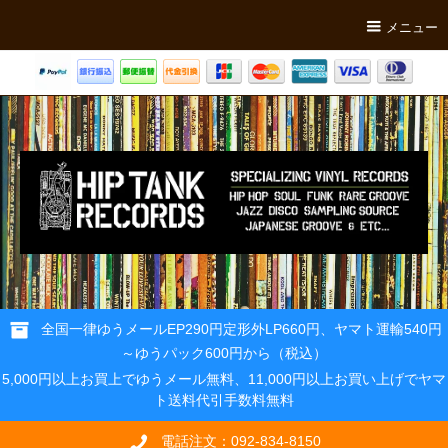
メニュー
全国一律ゆうメールEP290円定形外LP660円、ヤマト運輸540円
～ゆうパック600円から（税込）
5,000円以上お買上でゆうメール無料、11,000円以上お買い上げでヤマ
ト送料代引手数料無料
電話注文：092-834-8150