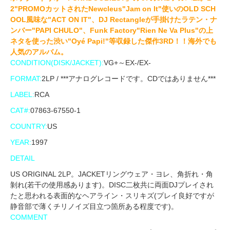
2"PROMOカットされたNewcleus"Jam on It"使いのOLD SCH
OOL風味な"ACT ON IT"、DJ Rectangleが手掛けたラテン・ナ
ンバー"PAPI CHULO"、Funk Factory"Rien Ne Va Plus"の上
ネタを使った渋い"Oyé Papi!"等収録した傑作3RD！！海外でも
人気のアルバム。
CONDITION(DISK/JACKET):
VG+～EX-/EX-
FORMAT:
2LP / ***アナログレコードです。CDではありません***
LABEL:
RCA
CAT#:
07863-67550-1
COUNTRY:
US
YEAR:
1997
DETAIL
US ORIGINAL 2LP。JACKETリングウェア・ヨレ、角折れ・角
剝れ(若干の使用感あります)。DISC二枚共に両面DJプレイされ
たと思われる表面的なヘアライン・スリキズ(プレイ良好ですが
静音部で薄くチリノイズ目立つ箇所ある程度です)。
COMMENT