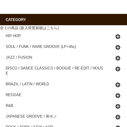
CATEGORY
全ての商品 (新入荷更新順はこちら)
HIP HOP
SOUL / FUNK / RARE GROOVE (LP+45s)
JAZZ / FUSION
DISCO / DANCE CLASSICS / BOOGIE / RE-EDIT / HOUS
E
BRAZIL / LATIN / WORLD
REGGAE
R&B
JAPANESE GROOVE / 和モノ