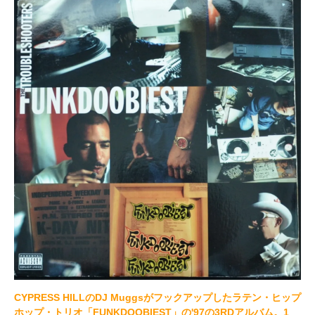
CYPRESS HILLのDJ Muggsがフックアップしたラテン・ヒップ
ホップ・トリオ「FUNKDOOBIEST」の'97の3RDアルバム。1