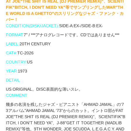
AT JOE"THE SHIT IS REAL (DJ PREMIER REMIX)"、SCIENTI
FIK"BITCH, I DON'T NEED YA"等でサンプリングしたWAR"TH
E WORLD IS A GHETTO"のスリリングなジャズ・ファンク・カ
バー！
CONDITION(DISK/JACKET):
SIDE-A:EX-/SIDE-B:EX-
FORMAT:
7" / ***アナログレコードです。CDではありません***
LABEL:
20TH CENTURY
CAT#:
TC-2026
COUNTRY:
US
YEAR:
1973
DETAIL
US ORIGINAL。DISC表面的な薄いスレ。
COMMENT
幾多の名演を残したジャズ・ピアニスト「AHMAD JAMAL」の'7
3アルバム"AHMAD JAMAL '73"からのカット。イントロ部がFAT
JOE"THE SHIT IS REAL (DJ PREMIER REMIX)"、SCIENTIFIK"B
ITCH, I DON'T NEED YA"、J-88"GET IT TOGETHER (MADLIB
REMIX)"等他、9TH WONDER, JOE SCUDDA, L.E.G.A.C.Y. AND