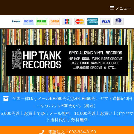
メニュー
全国一律ゆうメールEP290円定形外LP660円、ヤマト運輸540円
～ゆうパック600円から（税込）
5,000円以上お買上でゆうメール無料、11,000円以上お買い上げでヤマ
ト送料代引手数料無料
電話注文：092-834-8150