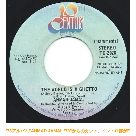
'73アルバム"AHMAD JAMAL '73"からのカット。イントロ部がF