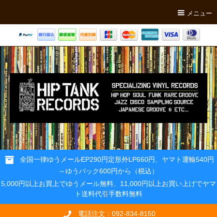
メニュー
全国一律ゆうメールEP290円定形外LP660円、ヤマト運輸540円
～ゆうパック600円から（税込）
5,000円以上お買上でゆうメール無料、11,000円以上お買い上げでヤマ
ト送料代引手数料無料
電話注文：092-834-8150