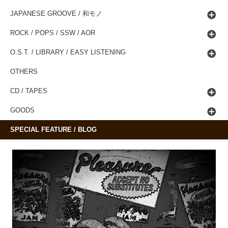
JAPANESE GROOVE / 和モノ
ROCK / POPS / SSW / AOR
O.S.T. / LIBRARY / EASY LISTENING
OTHERS
CD / TAPES
GOODS
SPECIAL FEATURE / BLOG