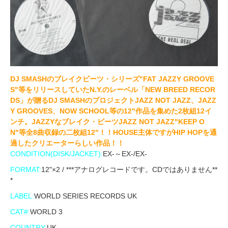
DJ SMASHのブレイクビーツ・シリーズ"FAT JAZZY GROOVE
S"等をリリースしていたN.Y.のレーベル「NEW BREED RECOR
DS」が贈るDJ SMASHのプロジェクトJAZZ NOT JAZZ、JAZZ
Y GROOVES、NOW SCHOOL等の12"作品を集めた2枚組12イ
ンチ。JAZZYなブレイク・ビーツJAZZ NOT JAZZ"KEEP O
N"等全8曲収録の二枚組12"！！HOUSE主体ですがHIP HOPを通
過したクリエーターらしい作品！！
CONDITION(DISK/JACKET):
EX-～EX-/EX-
FORMAT:
12"×2 / ***アナログレコードです。CDではありません**
*
LABEL:
WORLD SERIES RECORDS UK ‎
CAT#:
WORLD 3
COUNTRY:
UK