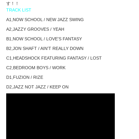
す！！
TRACK LIST
A1,NOW SCHOOL / NEW JAZZ SWING
A2,JAZZY GROOVES / YEAH
B1,NOW SCHOOL / LOVE'S FANTASY
B2,JON SHAFT / AIN'T REALLY DOWN
C1,HEADSHOCK FEATURING FANTASY / LOST
C2,BEDROOM BOYS / WORK
D1,FUZION / RIZE
D2,JAZZ NOT JAZZ / KEEP ON