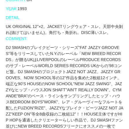
YEAR:
1993
DETAIL
UK ORIGINAL 12"×2。JACKETリングウェア・スレ。天部中央剝
れ(抜けてはいません)。角打ち・角折れ。DISC薄いスレ。
COMMENT
DJ SMASHのブレイクビーツ・シリーズ"FAT JAZZY GROOVE
S"等をリリースしていたN.Y.のレーベル「NEW BREED RECOR
DS」が贈るUKはLIVERPOOLのレーベルPRODUCE RECORDS
のサブ・レーベルWORLD SERIES RECORDS UKからの'98コン
ピ盤。DJ SMASHのプロジェクトJAZZ NOT JAZZ、JAZZY GR
OOVES、NOW SCHOOL等の12"作品を集めた2枚組12インチ。
端正な90'S HOUSEのNOW SCHOOL"NEW JAZZ SWING"、JAZ
ZYなヒップ・ハウスJON SHAFT"AIN'T REALLY DOWN"、CYM
ANDE"BRA"のベース・ラインをサンプリングしたヒップ・ハウ
スBEDROOM BOYS"WORK"、レア・グルーヴィーなフルートを
配したFUZION"RIZE"、JAZZYなブレイク・ビーツJAZZ NOT JA
ZZ"KEEP ON"等全8曲収録の二枚組12"！！HOUSE主体ですがHI
P HOPを通過したクリエーターらしい作品で、DJ SMASHファン
並びにNEW BREED RECORDSフリークにオススメの一枚で