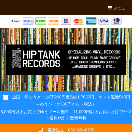
メニュー
全国一律ゆうメールEP290円定形外LP660円、ヤマト運輸540円
～ゆうパック600円から（税込）
5,000円以上お買上でゆうメール無料、11,000円以上お買い上げでヤマ
ト送料代引手数料無料
電話注文：092-834-8150