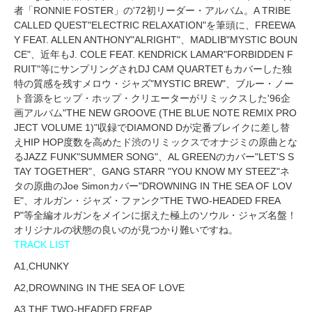
者「RONNIE FOSTER」の'72初リーダー・アルバム。A TRIBE
CALLED QUEST"ELECTRIC RELAXATION"を筆頭に、FREEWA
Y FEAT. ALLEN ANTHONY"ALRIGHT"、MADLIB"MYSTIC BOUN
CE"、近年もJ. COLE FEAT. KENDRICK LAMAR"FORBIDDEN F
RUIT"等にサンプリングされDJ CAM QUARTETもカバーした独
特の質感を残すメロウ・ジャズ"MYSTIC BREW"、ブルー・ノー
ト音源をヒップ・ホップ・クリエーターがリミックスした'96企
画アルバム"THE NEW GROOVE (THE BLUE NOTE REMIX PRO
JECT VOLUME 1)"収録でDIAMOND Dが定番ブレイクに差し替
えHIP HOP度数を高めたド渋のリミックスでオナジミの原曲とな
るJAZZ FUNK"SUMMER SONG"、AL GREENのカバー"LET'S S
TAY TOGETHER"、GANG STARR "YOU KNOW MY STEEZ"ネ
タの原曲のJoe Simonカバー"DROWNING IN THE SEA OF LOV
E"、オルガン・ジャズ・ファンク"THE TWO-HEADED FREA
P"等全編オルガンをメインに据えた極上のソウル・ジャズ名盤！
オリジナルの状態の良いのが見つかり難いですね。
TRACK LIST
A1,CHUNKY
A2,DROWNING IN THE SEA OF LOVE
A3,THE TWO-HEADED FREAP