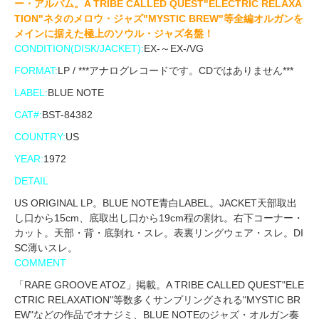
ー・アルバム。A TRIBE CALLED QUEST"ELECTRIC RELAXA
TION"ネタのメロウ・ジャズ"MYSTIC BREW"等全編オルガンを
メインに据えた極上のソウル・ジャズ名盤！
CONDITION(DISK/JACKET):
EX-～EX-/VG
FORMAT:
LP / ***アナログレコードです。CDではありません***
LABEL:
BLUE NOTE
CAT#:
BST-84382
COUNTRY:
US
YEAR:
1972
DETAIL
US ORIGINAL LP。BLUE NOTE青白LABEL。JACKET天部取出
し口から15cm、底取出し口から19cm程の割れ。右下コーナー・
カット。天部・背・底剝れ・スレ。表裏リングウェア・スレ。DI
SC薄いスレ。
COMMENT
「RARE GROOVE ATOZ」掲載。A TRIBE CALLED QUEST"ELE
CTRIC RELAXATION"等数多くサンプリングされる"MYSTIC BR
EW"などの作品でオナジミ、BLUE NOTEのジャズ・オルガン奏