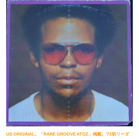
US ORIGINAL。「RARE GROOVE ATOZ」掲載。'72初リーダ