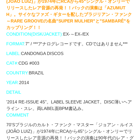
(JOÃO LUIZ)」が1974年にRCAから45"シングル・オンリーで
リリースしたレア音源の再発！！バックの演奏は「AZUMUT
H」。サイケなファズ・ギターを配したブラジリアン・ファンク
～RARE GROOVEの名曲"SUPER MULHER"と"SAMBARÊ"を
カップリング！！
CONDITION(DISK/JACKET):
EX-～EX-/EX
FORMAT:
7" / ***アナログレコードです。CDではありません***
LABEL:
CANDONGA DISCOS
CAT#:
CDG #003
COUNTRY:
BRAZIL
YEAR:
2014
DETAIL
'2014 RE-ISSUE 45"。LABEL SLEEVE JACKET。DISC薄いヘア
ライン・スレ。両LABEL面BPM書込み。
COMMENT
70'Sブラジルのカルト・ファンク・マスター「ジョアン・ルイス
(JOÃO LUIZ)」が1974年にRCAから45"シングル・オンリーでリ
リースしたレア音源の再発！！バックの演奏は90年代のレア・グ