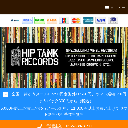
メニュー
全国一律ゆうメールEP290円定形外LP660円、ヤマト運輸540円
～ゆうパック600円から（税込）
5,000円以上お買上でゆうメール無料、11,000円以上お買い上げでヤマ
ト送料代引手数料無料
電話注文：092-834-8150