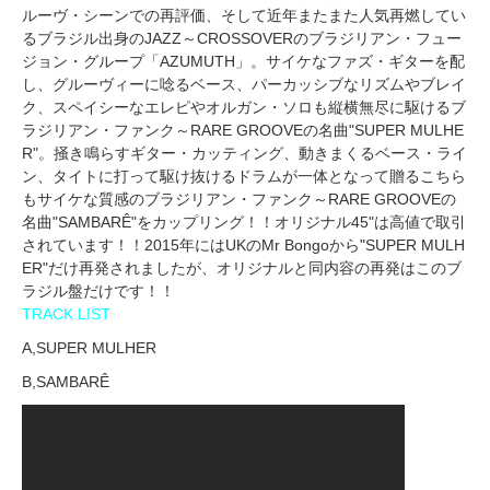
ルーヴ・シーンでの再評価、そして近年またまた人気再燃してい
るブラジル出身のJAZZ～CROSSOVERのブラジリアン・フュー
ジョン・グループ「AZUMUTH」。サイケなファズ・ギターを配
し、グルーヴィーに唸るベース、パーカッシブなリズムやブレイ
ク、スペイシーなエレピやオルガン・ソロも縦横無尽に駆けるブ
ラジリアン・ファンク～RARE GROOVEの名曲"SUPER MULHE
R"。掻き鳴らすギター・カッティング、動きまくるベース・ライ
ン、タイトに打って駆け抜けるドラムが一体となって贈るこちら
もサイケな質感のブラジリアン・ファンク～RARE GROOVEの
名曲"SAMBARÊ"をカップリング！！オリジナル45"は高値で取引
されています！！2015年にはUKのMr Bongoから"SUPER MULH
ER"だけ再発されましたが、オリジナルと同内容の再発はこのブ
ラジル盤だけです！！
TRACK LIST
A,SUPER MULHER
B,SAMBARÊ