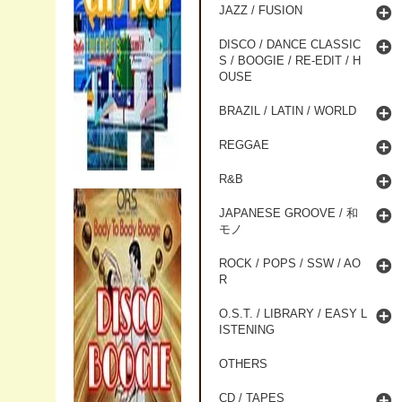
JAZZ / FUSION
DISCO / DANCE CLASSIC
S / BOOGIE / RE-EDIT / H
OUSE
BRAZIL / LATIN / WORLD
REGGAE
R&B
JAPANESE GROOVE / 和
モノ
ROCK / POPS / SSW / AO
R
O.S.T. / LIBRARY / EASY L
ISTENING
OTHERS
CD / TAPES