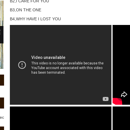
B2,I CARE FOR YOU
B3,ON THE ONE
B4,WHY HAVE I LOST YOU
rec