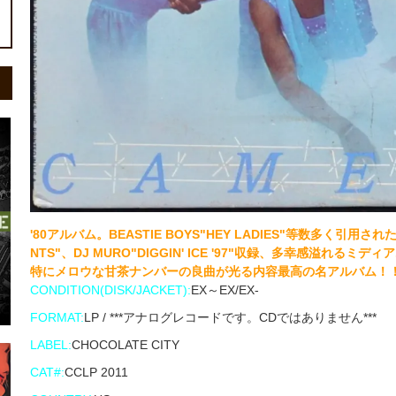
'80アルバム。BEASTIE BOYS"HEY LADIES"等数多く引用
NTS"、DJ MURO"DIGGIN' ICE '97"収録、多幸感溢れるミディ
特にメロウな甘茶ナンバーの良曲が光る内容最高の名アルバム！
CONDITION(DISK/JACKET):
EX～EX/EX-
FORMAT:
LP / ***アナログレコードです。CDではありません***
LABEL:
CHOCOLATE CITY
CAT#:
CCLP 2011