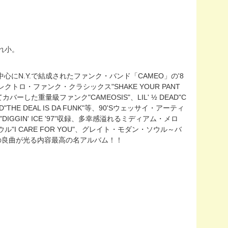
汚れ小。
中心にN.Y.で結成されたファンク・バンド「CAMEO」の'8
たエレクトロ・ファンク・クラシックス"SHAKE YOUR PANT
としてカバーした重量級ファンク"CAMEOSIS"、LIL' ½ DEAD"C
REED"THE DEAL IS DA FUNK"等、90'Sウェッサイ・アーティ
DIGGIN' ICE '97"収録、多幸感溢れるミディアム・メロ
ソウル"I CARE FOR YOU"、グレイト・モダン・ソウル～バ
ンバーの良曲が光る内容最高の名アルバム！！