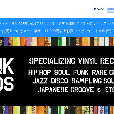
うメールEP290円定形外LP660円、ヤマト運輸540円～ゆうパック60
円以上お買上でゆうメール無料、11,000円以上お買い上げでヤマト送料代