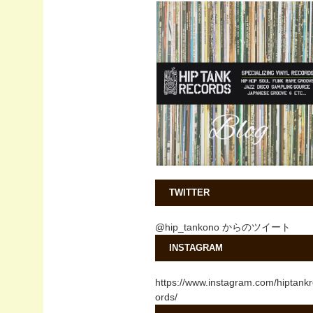
TWITTER
@hip_tankono からのツイート
INSTAGRAM
https://www.instagram.com/hiptank
ords/