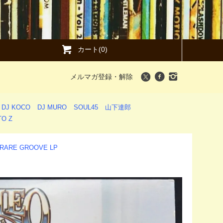
カート(0)
メルマガ登録・解除
DJ KOCO
DJ MURO
SOUL45
山下達郎
O Z
/ RARE GROOVE LP