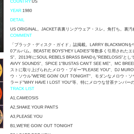
COUNTRY:
US
YEAR:
1980
DETAIL
US ORIGINAL。JACKET表裏リングウェア・スレ。角打ち。裏
COMMENT
「ブラック・ディスク・ガイド」誌掲載。LARRY BLACKMONを
0アルバム。BEASTIE BOYS"HEY LADIES"等数多く引用され
S"、2013年にSOUL REBELS BRASS BANDも"REBELOSIS"
AVVY SOUNDS"、SPICE 1"BUSTAS CAN'T SEE ME"、MC B
ストに取り上げられたメロウ・ブギー"PLEASE YOU"、DJ MURO"
ウ・ソウル"WE'RE GOIN' OUT TONIGHT"、モダンなメロウ・
ラード"WHY HAVE I LOST YOU"等、特にメロウな甘茶ナ
TRACK LIST
A1,CAMEOSIS
A2,SHAKE YOUR PANTS
A3,PLEASE YOU
B1,WE'RE GOIN' OUT TONIGHT