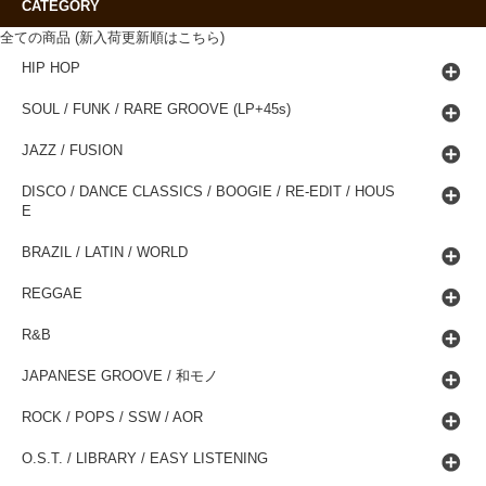
CATEGORY
全ての商品 (新入荷更新順はこちら)
HIP HOP
SOUL / FUNK / RARE GROOVE (LP+45s)
JAZZ / FUSION
DISCO / DANCE CLASSICS / BOOGIE / RE-EDIT / HOUS
E
BRAZIL / LATIN / WORLD
REGGAE
R&B
JAPANESE GROOVE / 和モノ
ROCK / POPS / SSW / AOR
O.S.T. / LIBRARY / EASY LISTENING