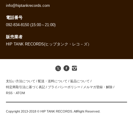
info@hiptankrecords.com
電話番号
092-834-8150 (15:00～21:00)
販売業者
HIP TANK RECORDS(ヒップタンク・レコ－ズ）
支払い方法について
/
配送・送料について
/
返品について
/
特定商取引法に基づく表記
/
プライバシーポリシー
/
メルマガ登録・解除
/
RSS
・
ATOM
Copyright 2013-2018 © HIP TANK RECORDS. AllRight Reserved.