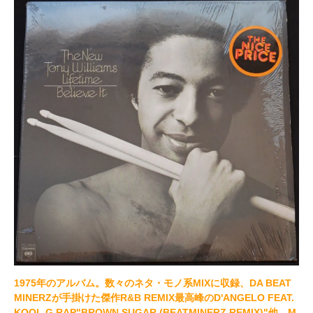
1975年のアルバム。数々のネタ・モノ系MIXに収録、DA BEAT
MINERZが手掛けた傑作R&B REMIX最高峰のD'ANGELO FEAT.
KOOL G RAP"BROWN SUGAR (BEATMINERZ REMIX)"他、M.