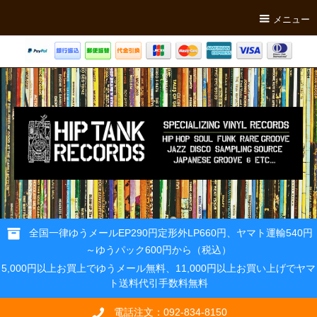
メニュー
全国一律ゆうメールEP290円定形外LP660円、ヤマト運輸540円
～ゆうパック600円から（税込）
5,000円以上お買上でゆうメール無料、11,000円以上お買い上げでヤマ
ト送料代引手数料無料
電話注文：092-834-8150