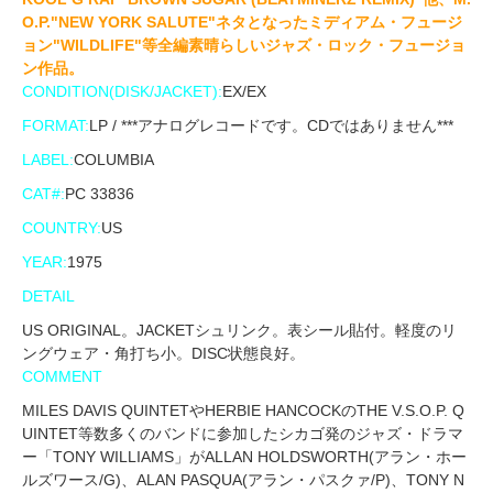
O.P."NEW YORK SALUTE"ネタとなったミディアム・フュージ
ョン"WILDLIFE"等全編素晴らしいジャズ・ロック・フュージョ
ン作品。
CONDITION(DISK/JACKET):
EX/EX
FORMAT:
LP / ***アナログレコードです。CDではありません***
LABEL:
COLUMBIA
CAT#:
PC 33836
COUNTRY:
US
YEAR:
1975
DETAIL
US ORIGINAL。JACKETシュリンク。表シール貼付。軽度のリ
ングウェア・角打ち小。DISC状態良好。
COMMENT
MILES DAVIS QUINTETやHERBIE HANCOCKのTHE V.S.O.P. Q
UINTET等数多くのバンドに参加したシカゴ発のジャズ・ドラマ
ー「TONY WILLIAMS」がALLAN HOLDSWORTH(アラン・ホー
ルズワース/G)、ALAN PASQUA(アラン・パスクァ/P)、TONY N