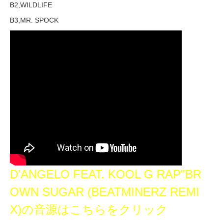
B2,WILDLIFE
B3,MR. SPOCK
D'ANGELO FEAT. KOOL G RAP"BR
OWN SUGAR (BEATMINERZ REMI
X)の音源はこちらをクリック