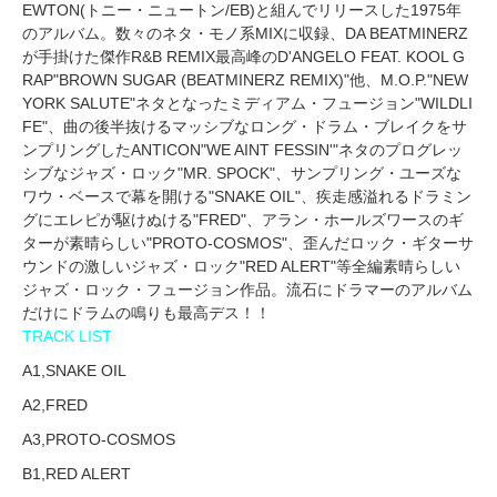
EWTON(トニー・ニュートン/EB)と組んでリリースした1975年
のアルバム。数々のネタ・モノ系MIXに収録、DA BEATMINERZ
が手掛けた傑作R&B REMIX最高峰のD'ANGELO FEAT. KOOL G
RAP"BROWN SUGAR (BEATMINERZ REMIX)"他、M.O.P."NEW
YORK SALUTE"ネタとなったミディアム・フュージョン"WILDLI
FE"、曲の後半抜けるマッシブなロング・ドラム・ブレイクをサ
ンプリングしたANTICON"WE AINT FESSIN'"ネタのプログレッ
シブなジャズ・ロック"MR. SPOCK"、サンプリング・ユーズな
ワウ・ベースで幕を開ける"SNAKE OIL"、疾走感溢れるドラミン
グにエレピが駆けぬける"FRED"、アラン・ホールズワースのギ
ターが素晴らしい"PROTO-COSMOS"、歪んだロック・ギターサ
ウンドの激しいジャズ・ロック"RED ALERT"等全編素晴らしい
ジャズ・ロック・フュージョン作品。流石にドラマーのアルバム
だけにドラムの鳴りも最高デス！！
TRACK LIST
A1,SNAKE OIL
A2,FRED
A3,PROTO-COSMOS
B1,RED ALERT