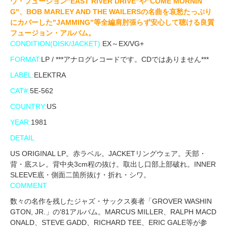
ウ・フュージョン"EAST RIVER DRIVE"や"COME MORNIN
G"、BOB MARLEY AND THE WAILERSの名曲を哀愁たっぷり
にカバーした"JAMMING"等全編肩肘張らず安心して聴ける良質
フュージョン・アルバム。
CONDITION(DISK/JACKET):
EX～EX/VG+
FORMAT:
LP / ***アナログレコードです。CDではありません***
LABEL:
ELEKTRA
CAT#:
5E-562
COUNTRY:
US
YEAR:
1981
DETAIL
US ORIGINAL LP。赤ラベル。JACKETリングウェア。天部・
背・底スレ。背中央3cm程の抜け。取出し口部上部破れ。INNER
SLEEVE底・側面二箇所抜け・折れ・シワ。
COMMENT
数々の名作を残したジャズ・サックス奏者「GROVER WASHIN
GTON, JR.」の'81アルバム。MARCUS MILLER、RALPH MACD
ONALD、STEVE GADD、RICHARD TEE、ERIC GALE等が参