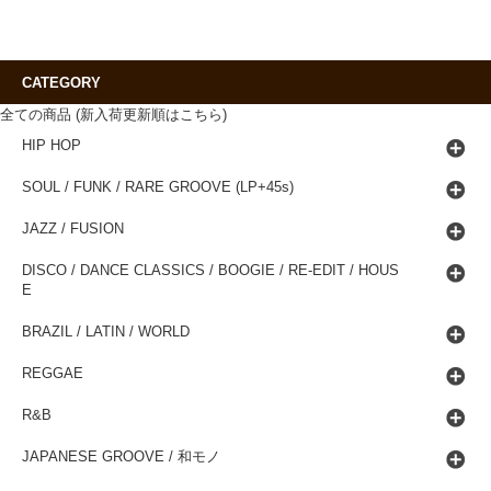
CATEGORY
全ての商品 (新入荷更新順はこちら)
HIP HOP
SOUL / FUNK / RARE GROOVE (LP+45s)
JAZZ / FUSION
DISCO / DANCE CLASSICS / BOOGIE / RE-EDIT / HOUS
E
BRAZIL / LATIN / WORLD
REGGAE
R&B
JAPANESE GROOVE / 和モノ