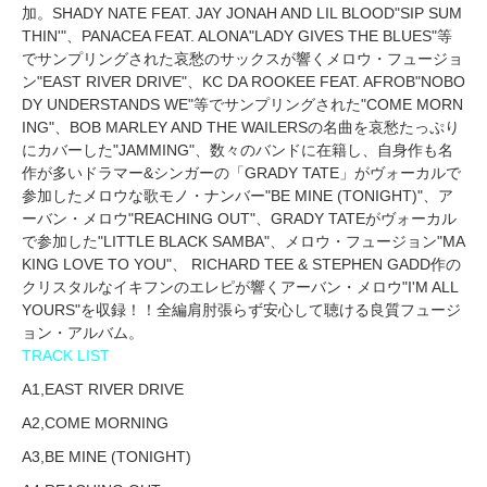
加。SHADY NATE FEAT. JAY JONAH AND LIL BLOOD"SIP SUM
THIN'"、PANACEA FEAT. ALONA"LADY GIVES THE BLUES"等
でサンプリングされた哀愁のサックスが響くメロウ・フュージョ
ン"EAST RIVER DRIVE"、KC DA ROOKEE FEAT. AFROB"NOBO
DY UNDERSTANDS WE"等でサンプリングされた"COME MORN
ING"、BOB MARLEY AND THE WAILERSの名曲を哀愁たっぷり
にカバーした"JAMMING"、数々のバンドに在籍し、自身作も名
作が多いドラマー&シンガーの「GRADY TATE」がヴォーカルで
参加したメロウな歌モノ・ナンバー"BE MINE (TONIGHT)"、ア
ーバン・メロウ"REACHING OUT"、GRADY TATEがヴォーカル
で参加した"LITTLE BLACK SAMBA"、メロウ・フュージョン"MA
KING LOVE TO YOU"、 RICHARD TEE & STEPHEN GADD作の
クリスタルなイキフンのエレピが響くアーバン・メロウ"I'M ALL
YOURS"を収録！！全編肩肘張らず安心して聴ける良質フュージ
ョン・アルバム。
TRACK LIST
A1,EAST RIVER DRIVE
A2,COME MORNING
A3,BE MINE (TONIGHT)