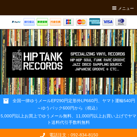
メニュー
全国一律ゆうメールEP290円定形外LP660円、ヤマト運輸540円
～ゆうパック600円から（税込）
5,000円以上お買上でゆうメール無料、11,000円以上お買い上げでヤマ
ト送料代引手数料無料
電話注文：092-834-8150