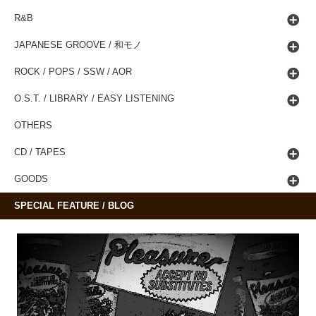
R&B
JAPANESE GROOVE / 和モノ
ROCK / POPS / SSW / AOR
O.S.T. / LIBRARY / EASY LISTENING
OTHERS
CD / TAPES
GOODS
SPECIAL FEATURE / BLOG