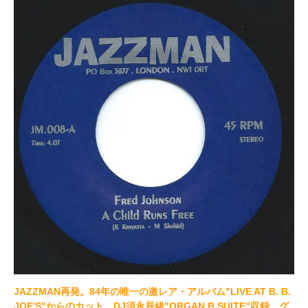
JAZZMAN再発。84年の唯一の激レア・アルバム"LIVE AT B. B.
JOE'S"からのカット。DJ須永辰緒"ORGAN B SUITE"収録、グ