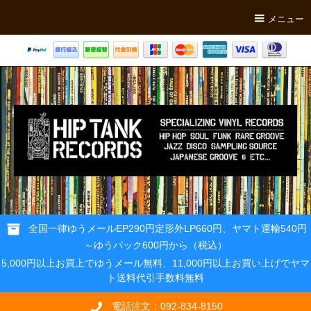
メニュー
全国一律ゆうメールEP290円定形外LP660円、ヤマト運輸540円
～ゆうパック600円から（税込）
5,000円以上お買上でゆうメール無料、11,000円以上お買い上げでヤマ
ト送料代引手数料無料
電話注文：092-834-8150