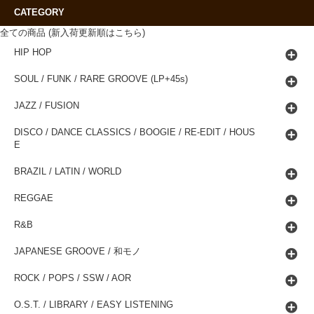
CATEGORY
全ての商品 (新入荷更新順はこちら)
HIP HOP
SOUL / FUNK / RARE GROOVE (LP+45s)
JAZZ / FUSION
DISCO / DANCE CLASSICS / BOOGIE / RE-EDIT / HOUS
E
BRAZIL / LATIN / WORLD
REGGAE
R&B
JAPANESE GROOVE / 和モノ
ROCK / POPS / SSW / AOR
O.S.T. / LIBRARY / EASY LISTENING