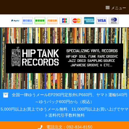
メニュー
全国一律ゆうメールEP290円定形外LP660円、ヤマト運輸540円
～ゆうパック600円から（税込）
5,000円以上お買上でゆうメール無料、11,000円以上お買い上げでヤマ
ト送料代引手数料無料
電話注文：092-834-8150