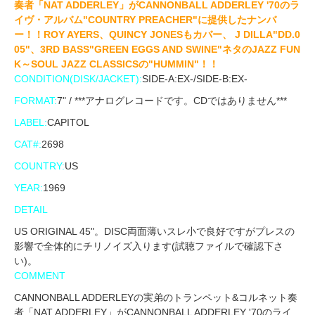
奏者「NAT ADDERLEY」がCANNONBALL ADDERLEY '70のラ
イヴ・アルバム"COUNTRY PREACHER"に提供したナンバ
ー！！ROY AYERS、QUINCY JONESもカバー、 J DILLA"DD.0
05"、3RD BASS"GREEN EGGS AND SWINE"ネタのJAZZ FUN
K～SOUL JAZZ CLASSICSの"HUMMIN"！！
CONDITION(DISK/JACKET):
SIDE-A:EX-/SIDE-B:EX-
FORMAT:
7" / ***アナログレコードです。CDではありません***
LABEL:
CAPITOL
CAT#:
2698
COUNTRY:
US
YEAR:
1969
DETAIL
US ORIGINAL 45"。DISC両面薄いスレ小で良好ですがプレスの
影響で全体的にチリノイズ入ります(試聴ファイルで確認下さ
い)。
COMMENT
CANNONBALL ADDERLEYの実弟のトランペット&コルネット奏
者「NAT ADDERLEY」がCANNONBALL ADDERLEY '70のライ