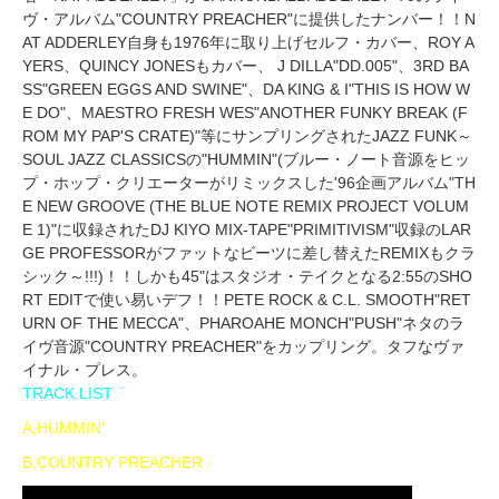
ヴ・アルバム"COUNTRY PREACHER"に提供したナンバー！！N
AT ADDERLEY自身も1976年に取り上げセルフ・カバー、ROY A
YERS、QUINCY JONESもカバー、 J DILLA"DD.005"、3RD BA
SS"GREEN EGGS AND SWINE"、DA KING & I"THIS IS HOW W
E DO"、MAESTRO FRESH WES"ANOTHER FUNKY BREAK (F
ROM MY PAP'S CRATE)"等にサンプリングされたJAZZ FUNK～
SOUL JAZZ CLASSICSの"HUMMIN"(ブルー・ノート音源をヒッ
プ・ホップ・クリエーターがリミックスした'96企画アルバム"TH
E NEW GROOVE (THE BLUE NOTE REMIX PROJECT VOLUM
E 1)"に収録されたDJ KIYO MIX-TAPE"PRIMITIVISM"収録のLAR
GE PROFESSORがファットなビーツに差し替えたREMIXもクラ
シック～!!!)！！しかも45"はスタジオ・テイクとなる2:55のSHO
RT EDITで使い易いデフ！！PETE ROCK & C.L. SMOOTH"RET
URN OF THE MECCA"、PHAROAHE MONCH"PUSH"ネタのラ
イヴ音源"COUNTRY PREACHER"をカップリング。タフなヴァ
イナル・プレス。
TRACK LIST
A,HUMMIN'
B,COUNTRY PREACHER