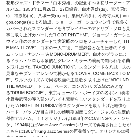
花形ジャズ・ドラマー「白木秀雄」の記念すべき初リーダー・ア
ルバム。1958年11月26日、27日録音。白木秀雄(ds)、宮沢昭(t
s)、福原彰(tp)、八城一夫(p,arr)、栗田八郎(b)、小野寺武司(bon
gos,congas)による編成。ジョージ・ガーシュウィン作で数多く
カバーされたスタンダードを各プレイヤーのアドリブ・ソロも見
事に取り上げカバーした"I GOT RHYTHM"、ジョージ・ガーシュ
ウィン作のスタンダードで宮沢昭のソロをフューチャーした"TH
E MAN I LOVE"、白木の一人二役、二重録音となる圧巻のドラ
ム・ソロ・ナンバー"A MONO-DRUMMER"、白木のブラシによ
るドラム・ソロも印象的なグレン・ミラーの演奏で知られる名曲
を取り上げた"TAXEDO JUNCTION"、スタンダードを八城一夫の
見事なモダン・アレンジで聴かせる"LOVER, COME BACK TO M
E"、ワルツのリズムで同名映画の主題歌を取り上げた"AROUND
THE WORLD"、ドラム、ベース、コンガのリズム隊のみとな
る"DRUM BOOGIE"、東京キューバン・ボーイズの名ボンゴ奏者
小野寺武司の導入部のプレイも素晴らしいスタンダードを取り上
げた"A NIGHT IN TUNISIA"等スタンダードを取り上げた軽快な
ハード・バップが目白押しの黎明期国産モダン・ジャズの決定的
傑作アルバム。！！オリジナルは1958年のCOATINGペラ・ジャ
ケ、1994年にはWave Jazz Classicsシリーズで再発されましたが
こちらは1981年King Jazz Seriesの再発盤です。オリジナルは稀