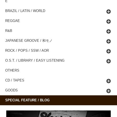
E
BRAZIL / LATIN / WORLD
REGGAE
R&B
JAPANESE GROOVE / 和モノ
ROCK / POPS / SSW / AOR
O.S.T. / LIBRARY / EASY LISTENING
OTHERS
CD / TAPES
GOODS
SPECIAL FEATURE / BLOG