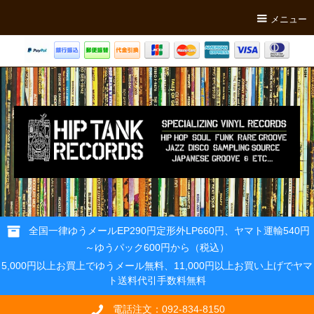
メニュー
全国一律ゆうメールEP290円定形外LP660円、ヤマト運輸540円
～ゆうパック600円から（税込）
5,000円以上お買上でゆうメール無料、11,000円以上お買い上げでヤマ
ト送料代引手数料無料
電話注文：092-834-8150