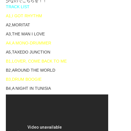
少なのでこちらを！！
TRACK LIST
A1,I GOT RHYTHM
A2,MORITAT
A3,THE MAN I LOVE
A4,A MONO-DRUMMER
A5,TAXEDO JUNCTION
B1,LOVER, COME BACK TO ME
B2,AROUND THE WORLD
B3,DRUM BOOGIE
B4,A NIGHT IN TUNISIA