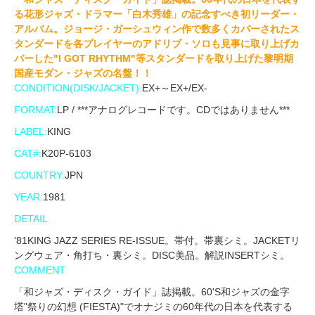
る花形ジャズ・ドラマー「白木秀雄」の記念すべき初リーダー・
アルバム。ジョージ・ガーシュウィン作で数多くカバーされたス
タンダードを各プレイヤーのアドリブ・ソロも見事に取り上げカ
バーした"I GOT RHYTHM"等スタンダードを取り上げた黎明期
国産モダン・ジャズの名盤！！
CONDITION(DISK/JACKET):
EX+～EX+/EX-
FORMAT:
LP / ***アナログレコードです。CDではありません***
LABEL:
KING
CAT#:
K20P-6103
COUNTRY:
JPN
YEAR:
1981
DETAIL
'81KING JAZZ SERIES RE-ISSUE。帯付。帯裏シミ。JACKETリ
ングウェア・角打ち・裏シミ。DISC美品。解説INSERTシミ。
COMMENT
「和ジャズ・ディスク・ガイド」誌掲載。60'S和ジャズの金字
塔"祭りの幻想 (FIESTA)"でオナジミの60年代の日本を代表する