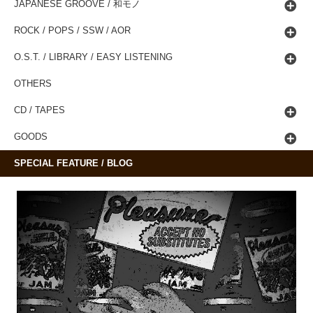
JAPANESE GROOVE / 和モノ
ROCK / POPS / SSW / AOR
O.S.T. / LIBRARY / EASY LISTENING
OTHERS
CD / TAPES
GOODS
SPECIAL FEATURE / BLOG