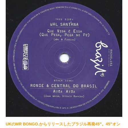
UKのMR BONGO.からリリースしたブラジル再発45"。45"オン