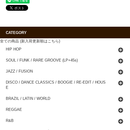
CATEGORY
全ての商品 (新入荷更新順はこちら)
HIP HOP
SOUL / FUNK / RARE GROOVE (LP+45s)
JAZZ / FUSION
DISCO / DANCE CLASSICS / BOOGIE / RE-EDIT / HOUS
E
BRAZIL / LATIN / WORLD
REGGAE
R&B