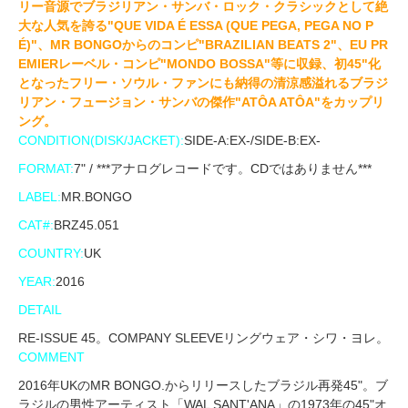
リー音源でブラジリアン・サンバ・ロック・クラシックとして絶
大な人気を誇る"QUE VIDA É ESSA (QUE PEGA, PEGA NO P
É)"、MR BONGOからのコンピ"BRAZILIAN BEATS 2"、EU PR
EMIERレーベル・コンピ"MONDO BOSSA"等に収録、初45"化
となったフリー・ソウル・ファンにも納得の清涼感溢れるブラジ
リアン・フュージョン・サンバの傑作"ATÔA ATÔA"をカップリ
ング。
CONDITION(DISK/JACKET):
SIDE-A:EX-/SIDE-B:EX-
FORMAT:
7" / ***アナログレコードです。CDではありません***
LABEL:
MR.BONGO
CAT#:
BRZ45.051
COUNTRY:
UK
YEAR:
2016
DETAIL
RE-ISSUE 45。COMPANY SLEEVEリングウェア・シワ・ヨレ。
COMMENT
2016年UKのMR BONGO.からリリースしたブラジル再発45"。ブ
ラジルの男性アーティスト「WAL SANT'ANA」の1973年の45"オ