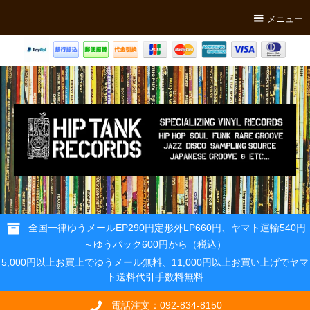
メニュー
全国一律ゆうメールEP290円定形外LP660円、ヤマト運輸540円
～ゆうパック600円から（税込）
5,000円以上お買上でゆうメール無料、11,000円以上お買い上げでヤマ
ト送料代引手数料無料
電話注文：092-834-8150