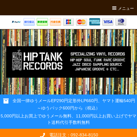
メニュー
全国一律ゆうメールEP290円定形外LP660円、ヤマト運輸540円
～ゆうパック600円から（税込）
5,000円以上お買上でゆうメール無料、11,000円以上お買い上げでヤマ
ト送料代引手数料無料
電話注文：092-834-8150