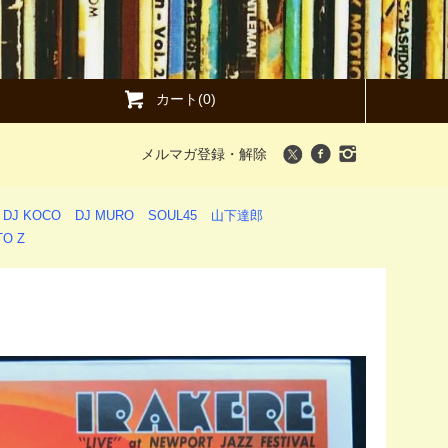
カート(0)
メルマガ登録・解除
DJ KOCO
DJ MURO
SOUL45
山下達郎
O Z