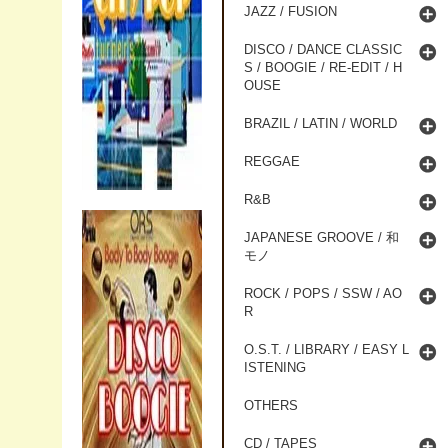
JAZZ / FUSION
DISCO / DANCE CLASSIC
S / BOOGIE / RE-EDIT / H
OUSE
BRAZIL / LATIN / WORLD
REGGAE
R&B
JAPANESE GROOVE / 和
モノ
ROCK / POPS / SSW / AO
R
O.S.T. / LIBRARY / EASY L
ISTENING
OTHERS
CD / TAPES