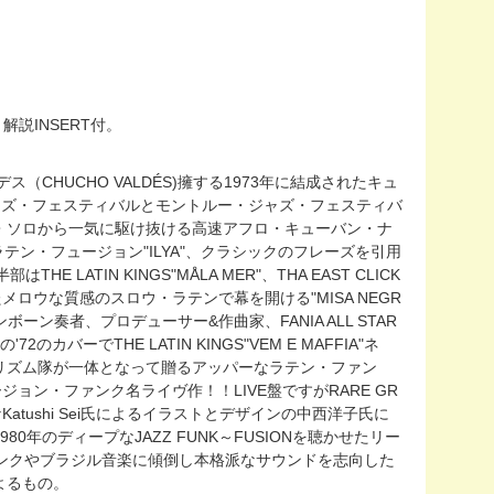
説INSERT付。
CHUCHO VALDÉS)擁する1973年に結成されたキュ
ト・ジャズ・フェスティバルとモントルー・ジャズ・フェスティバ
・ソロから一気に駆け抜ける高速アフロ・キューバン・ナ
高なラテン・フュージョン"ILYA"、クラシックのフレーズを引用
E LATIN KINGS"MÅLA MER"、THA EAST CLICK
されたメロウな質感のスロウ・ラテンで幕を開ける"MISA NEGR
ンボーン奏者、プロデューサー&作曲家、FANIA ALL STAR
のカバーでTHE LATIN KINGS"VEM E MAFFIA"ネ
リズム隊が一体となって贈るアッパーなラテン・ファン
ジョン・ファンク名ライヴ作！！LIVE盤ですがRARE GR
atushi Sei氏によるイラストとデザインの中西洋子氏に
年のディープなJAZZ FUNK～FUSIONを聴かせたリー
らファンクやブラジル音楽に傾倒し本格派なサウンドを志向した
よるもの。