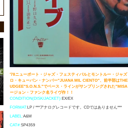
'78ニューポート・ジャズ・フェスティバルとモントルー・ジャ
ロ・キューバン・ナンバー"JUANA MIL CIENTO"、前半部はTHE LATIN
UDGEE"S.O.N.S."でベース・ラインがサンプリングされた"M
ージョン・ファンク名ライヴ作！！
CONDITION(DISK/JACKET):
EX/EX
FORMAT:
LP / ***アナログレコードです。CDではありません***
LABEL:
A&M
CAT#:
SP4359