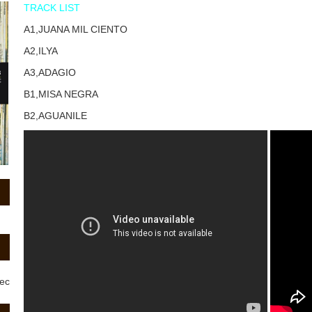
TRACK LIST
A1,JUANA MIL CIENTO
A2,ILYA
A3,ADAGIO
B1,MISA NEGRA
B2,AGUANILE
rec