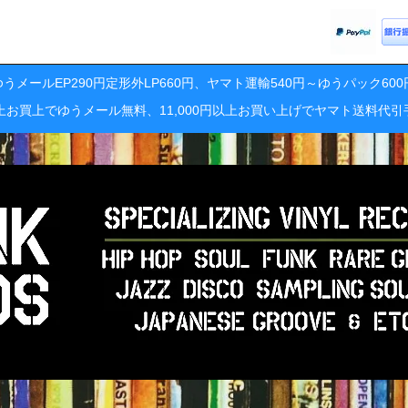
うメールEP290円定形外LP660円、ヤマト運輸540円～ゆうパック60
円以上お買上でゆうメール無料、11,000円以上お買い上げでヤマト送料代