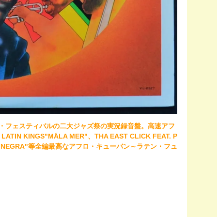
ズ・フェスティバルの二大ジャズ祭の実況録音盤。高速アフ
 KINGS"MÅLA MER"、THA EAST CLICK FEAT. P
ISA NEGRA"等全編最高なアフロ・キューバン～ラテン・フュ