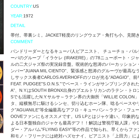
COUNTRY:
US
YEAR:
1972
DETAIL
帯付。帯裏シミ。JACKET軽度のリングウェア・角打ち小。見開き解
COMMENT
バンドリーダーとなるキューバ人ピアニスト、 チューチョ・バルデス（
ーバのグループ「イラケレ (IRAKERE)」の'78ニューポー
ルの二大ジャズ祭の実況録音盤。呪術的な怒涛のパーカッション
ンバー"JUANA MIL CIENTO"、緊張感と怒涛のグルーヴが最
しサックス奏者CARLOS AVERHOFFのソロが光る"ADAGIO"、前半部はTH
FEAT. PUDGEE"S.O.N.S."でベース・ラインがサンプリング
A"、N.Y.はSOUTH BRONX出身のプエルトリカンのラテン・トロ
Sでも活躍したN.Y.サルサ～ラテン界の大御所「WILLIE COLON」の'72
タ、縦横無尽に駆けるシンセ、切り込むホーン隊、唸るベースや
ク"AGUANILE"等全編最高なアフロ・キューバン～ラテン・フュー
OOVEファンにもオススメです。US LPとはジャケ違い、印象的なK
よる日本盤独自のジャケも最高デフ！！解説は警視庁殺人課」や1980
ダー・アルバム"FLYING EASY"等の作品で知られ、早くか
和モノ・フリークには絶対ハズセナイ、ピアニスト「上田力」に