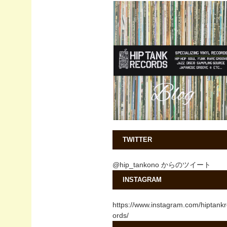
TWITTER
@hip_tankono からのツイート
INSTAGRAM
https://www.instagram.com/hiptank
ords/