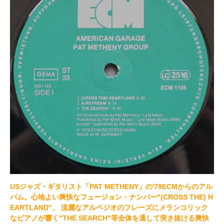
USジャズ・ギタリスト「PAT METHENY」の'79ECMからのアル
バム。心地よい爽快なフュージョン・ナンバー"(CROSS THE) H
EARTLAND"、 流麗なアルペジオのフレーズにメランコリック
なピアノが響く"THE SEARCH"等全体を通して突き抜ける爽快