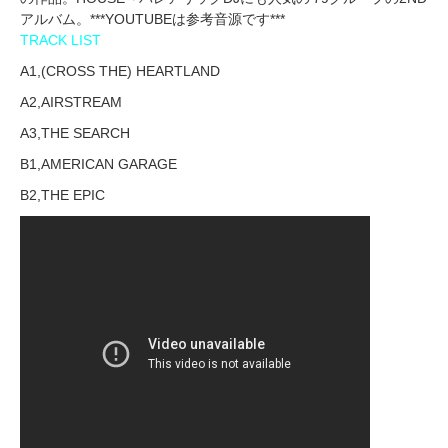
アルバム。***YOUTUBEは参考音源です***
TRACK LIST
A1,(CROSS THE) HEARTLAND
A2,AIRSTREAM
A3,THE SEARCH
B1,AMERICAN GARAGE
B2,THE EPIC