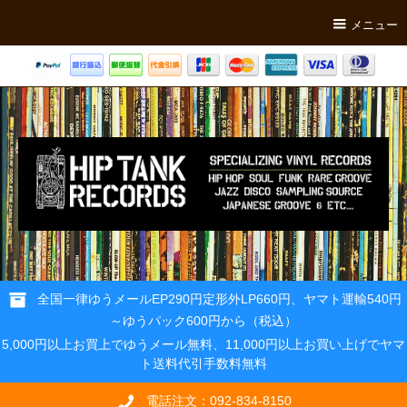
メニュー
全国一律ゆうメールEP290円定形外LP660円、ヤマト運輸540円
～ゆうパック600円から（税込）
5,000円以上お買上でゆうメール無料、11,000円以上お買い上げでヤマ
ト送料代引手数料無料
電話注文：092-834-8150