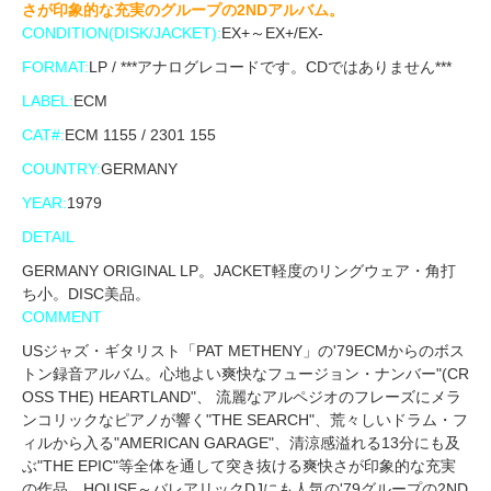
さが印象的な充実のグループの2NDアルバム。
CONDITION(DISK/JACKET):
EX+～EX+/EX-
FORMAT:
LP / ***アナログレコードです。CDではありません***
LABEL:
ECM
CAT#:
ECM 1155 / 2301 155
COUNTRY:
GERMANY
YEAR:
1979
DETAIL
GERMANY ORIGINAL LP。JACKET軽度のリングウェア・角打
ち小。DISC美品。
COMMENT
USジャズ・ギタリスト「PAT METHENY」の'79ECMからのボス
トン録音アルバム。心地よい爽快なフュージョン・ナンバー"(CR
OSS THE) HEARTLAND"、 流麗なアルペジオのフレーズにメラ
ンコリックなピアノが響く"THE SEARCH"、荒々しいドラム・フ
ィルから入る"AMERICAN GARAGE"、清涼感溢れる13分にも及
ぶ"THE EPIC"等全体を通して突き抜ける爽快さが印象的な充実
の作品。HOUSE～バレアリックDJにも人気の'79グループの2ND