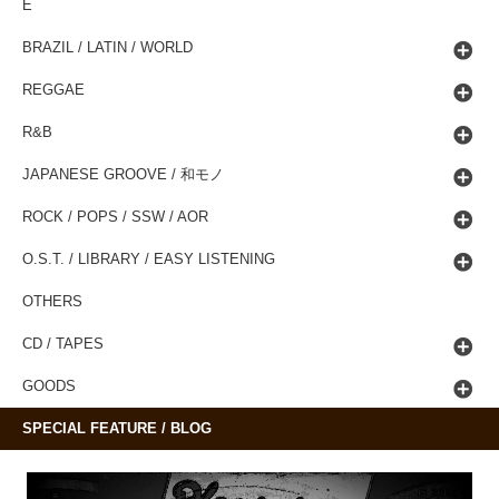
E
BRAZIL / LATIN / WORLD
REGGAE
R&B
JAPANESE GROOVE / 和モノ
ROCK / POPS / SSW / AOR
O.S.T. / LIBRARY / EASY LISTENING
OTHERS
CD / TAPES
GOODS
SPECIAL FEATURE / BLOG